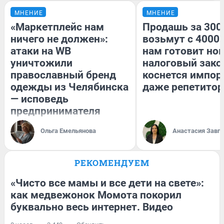
МНЕНИЕ
МНЕНИЕ
«Маркетплейс нам
Продашь за 3000
ничего не должен»:
возьмут с 4000.
атаки на WB
нам готовит но
уничтожили
налоговый зако
православный бренд
коснется импор
одежды из Челябинска
даже репетитор
— исповедь
предпринимателя
Ольга Емельянова
Анастасия Завг
РЕКОМЕНДУЕМ
«Чисто все мамы и все дети на свете»:
как медвежонок Момота покорил
буквально весь интернет. Видео