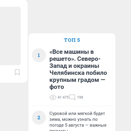
ТОП 5
«Все машины в
1
решето». Северо-
Запад и окраины
Челябинска побило
крупным градом —
фото
41 475
198
Суровой или мягкой будет
2
зима, можно узнать по
погоде 5 августа — важные