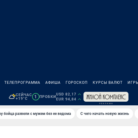
ТЕЛЕПРОГРАММА
АФИША
ГОРОСКОП
КУРСЫ ВАЛЮТ
ИГР
USD 82,17
СЕЙЧАС
1
ПРОБКИ
+19°C
EUR 94,84
у бойца развели с мужем без ее ведома
С чего начать новую жизнь