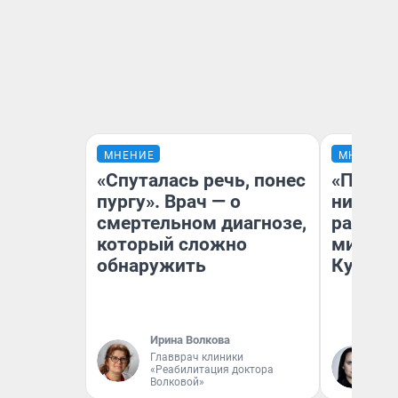
МНЕНИЕ
МНЕНИЕ
«Спуталась речь, понес
«Поздн
пургу». Врач — о
никогд
смертельном диагнозе,
распис
который сложно
минусы
обнаружить
Кузи в
Ирина Волкова
Главврач клиники
Ол
«Реабилитация доктора
Волковой»