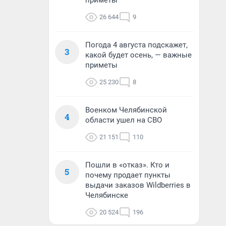
приметы
26 644
9
Погода 4 августа подскажет,
3
какой будет осень, — важные
приметы
25 230
8
Военком Челябинской
4
области ушел на СВО
21 151
110
Пошли в «отказ». Кто и
5
почему продает пункты
выдачи заказов Wildberries в
Челябинске
20 524
196