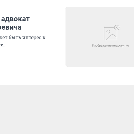
 адвокат
ревича
ет быть интерес к
и.