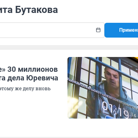
ита Бутакова
Примен
е» 30 миллионов
та дела Юревича
этому же делу вновь