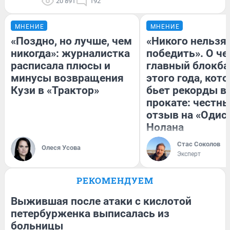
20 891
192
МНЕНИЕ
МНЕНИЕ
«Поздно, но лучше, чем
«Никого нельзя
никогда»: журналистка
победить». О ч
расписала плюсы и
главный блокба
минусы возвращения
этого года, кот
Кузи в «Трактор»
бьет рекорды в
прокате: честн
отзыв на «Одис
Нолана
Стас Соколов
Олеся Усова
Эксперт
РЕКОМЕНДУЕМ
Выжившая после атаки с кислотой
петербурженка выписалась из
больницы