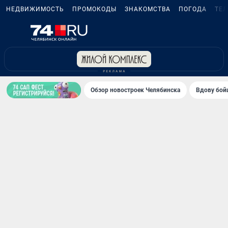
НЕДВИЖИМОСТЬ
ПРОМОКОДЫ
ЗНАКОМСТВА
ПОГОДА
ТЕ
Обзор новостроек Челябинска
Вдову бойц