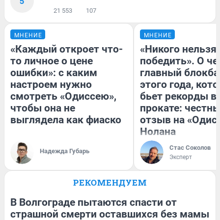
5
21 553
107
МНЕНИЕ
МНЕНИЕ
«Каждый откроет что-
«Никого нельзя
то личное о цене
победить». О ч
ошибки»: с каким
главный блокба
настроем нужно
этого года, кот
смотреть «Одиссею»,
бьет рекорды в
чтобы она не
прокате: честн
выглядела как фиаско
отзыв на «Одис
Нолана
Стас Соколов
Надежда Губарь
Эксперт
РЕКОМЕНДУЕМ
В Волгограде пытаются спасти от
страшной смерти оставшихся без мамы