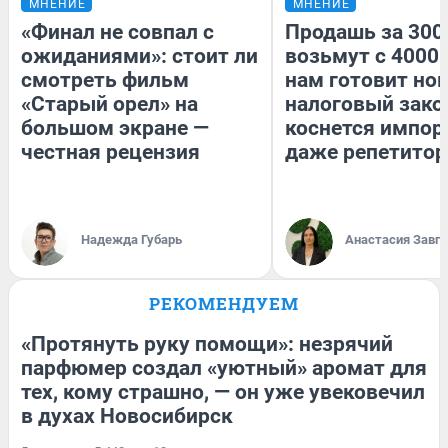
МНЕНИЕ
МНЕНИЕ
«Финал не совпал с
Продашь за 3000
ожиданиями»: стоит ли
возьмут с 4000.
смотреть фильм
нам готовит но
«Старый орел» на
налоговый зако
большом экране —
коснется импор
честная рецензия
даже репетитор
Надежда Губарь
Анастасия Завг
РЕКОМЕНДУЕМ
«Протянуть руку помощи»: незрячий
парфюмер создал «уютный» аромат для
тех, кому страшно, — он уже увековечил
в духах Новосибирск