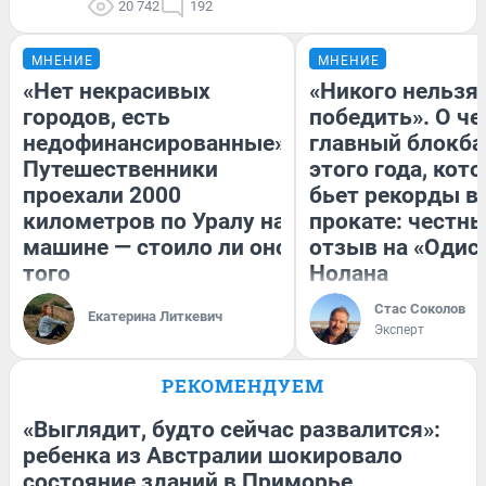
20 742
192
МНЕНИЕ
МНЕНИЕ
«Нет некрасивых
«Никого нельзя
городов, есть
победить». О ч
недофинансированные».
главный блокба
Путешественники
этого года, кот
проехали 2000
бьет рекорды в
километров по Уралу на
прокате: честн
машине — стоило ли оно
отзыв на «Одис
того
Нолана
Стас Соколов
Екатерина Литкевич
Эксперт
РЕКОМЕНДУЕМ
«Выглядит, будто сейчас развалится»:
ребенка из Австралии шокировало
состояние зданий в Приморье