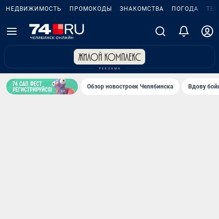
НЕДВИЖИМОСТЬ
ПРОМОКОДЫ
ЗНАКОМСТВА
ПОГОДА
ТЕ
Обзор новостроек Челябинска
Вдову бойц