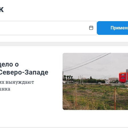
к
Примен
дело о
 Северо-Западе
 их вынуждают
ынка