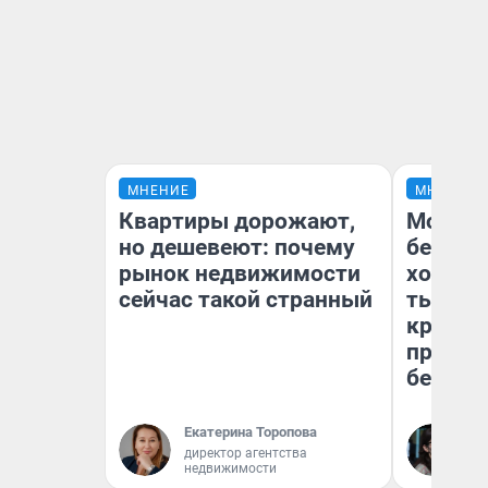
МНЕНИЕ
МНЕНИЕ
Квартиры дорожают,
Мой ба
но дешевеют: почему
береже
рынок недвижимости
хотела 
сейчас такой странный
тысяч,
кредит,
приеха
безопа
Екатерина Торопова
Кс
директор агентства
Ав
недвижимости