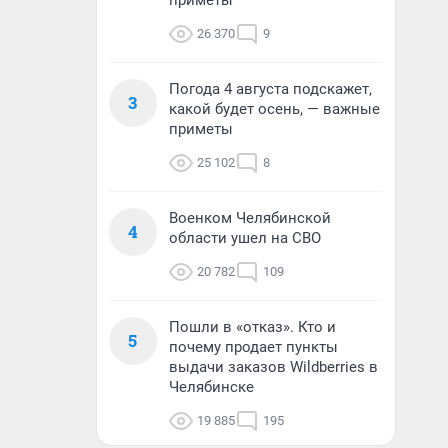
приметы
26 370
9
Погода 4 августа подскажет,
3
какой будет осень, — важные
приметы
25 102
8
Военком Челябинской
4
области ушел на СВО
20 782
109
Пошли в «отказ». Кто и
5
почему продает пункты
выдачи заказов Wildberries в
Челябинске
19 885
195