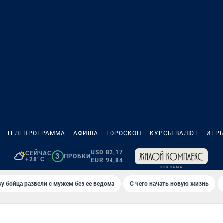
ТЕЛЕПРОГРАММА
АФИША
ГОРОСКОП
КУРСЫ ВАЛЮТ
ИГР
USD 82,17
СЕЙЧАС
3
ПРОБКИ
+28°C
EUR 94,84
у бойца развели с мужем без ее ведома
С чего начать новую жизнь