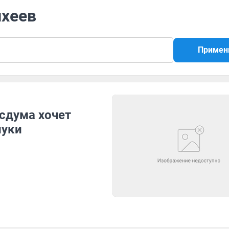
ихеев
Примен
сдума хочет
луки