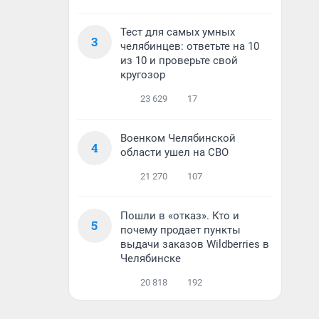
Тест для самых умных
3
челябинцев: ответьте на 10
из 10 и проверьте свой
кругозор
23 629
17
Военком Челябинской
4
области ушел на СВО
21 270
107
Пошли в «отказ». Кто и
5
почему продает пункты
выдачи заказов Wildberries в
Челябинске
20 818
192