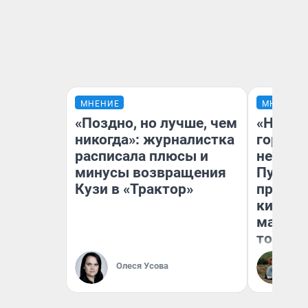
МНЕНИЕ
МНЕНИЕ
«Поздно, но лучше, чем
«Нет н
никогда»: журналистка
городов
расписала плюсы и
недофи
минусы возвращения
Путеше
Кузи в «Трактор»
проеха
киломе
машине
того
Олеся Усова
Ек