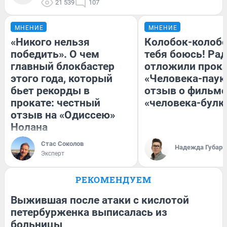
21 539
107
МНЕНИЕ
МНЕНИЕ
«Никого нельзя
Колобок-колобо
победить». О чем
тебя боюсь! Рад
главный блокбастер
отложили прок
этого года, который
«Человека-паук
бьет рекорды в
отзыв о фильме
прокате: честный
«человека-булк
отзыв на «Одиссею»
Нолана
Стас Соколов
Надежда Губарь
Эксперт
РЕКОМЕНДУЕМ
Выжившая после атаки с кислотой
петербурженка выписалась из
больницы