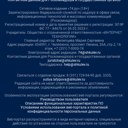
Контактные данные для Роскомнадзора и государственных органов
Сетевое издание «74.ру» (18+)
Зарегистрировано Федеральной службой по надзору в сфере связи,
информационных технологий и массовых коммуникаций
(Роскомнадзор).
Регистрационный номер и дата принятия решения о регистрации: ЭЛ №
ФС 77– 84676 от 06.02.2023 г.
Учредитель: Общество с ограниченной ответственностью «ИНТЕРНЕТ
ТЕХНОЛОГИИ»
Главный редактор: Филипцева Мария Сергеевна
Адрес редакции: 454091, г. Челябинск, проспект Ленина, 26А, стр.2, 16
этаж, +7 (351) 7-0000-74
Электронный адрес редакции:
74@shkulev.ru
Контактные данные для Роскомнадзора и государственных органов:
juristchel@shkulev.ru
Техподдержка:
help@shkulev.ru
Связаться с отделом продаж: 8 (351) 729-94-90 доб. 3335,
yuliya.latypova@shkulev.ru
Редакция сайта не несет ответственности за достоверность
информации, содержащейся в рекламных объявлениях.
Особенности эксплуатации (использования) веб-портала регулируются:
Руководством пользователя
Описанием функциональных характеристик ПО
Условиями использования веб-портала и политикой
конфиденциальности персональных данных
Веб-портал распространяется в виде интернет-сервиса, специальные
действия по установке на стороне пользователя не требуются