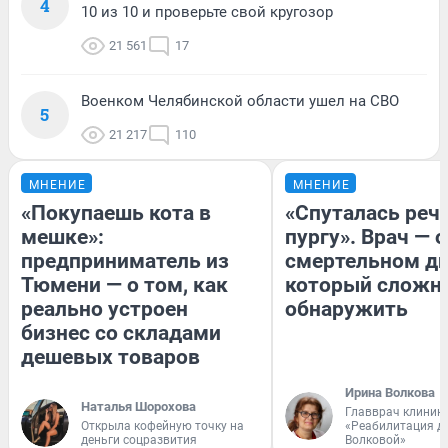
4
10 из 10 и проверьте свой кругозор
21 561
17
Военком Челябинской области ушел на СВО
5
21 217
110
МНЕНИЕ
МНЕНИЕ
«Покупаешь кота в
«Спуталась речь
мешке»:
пургу». Врач — о
предприниматель из
смертельном ди
Тюмени — о том, как
который сложн
реально устроен
обнаружить
бизнес со складами
дешевых товаров
Ирина Волкова
Наталья Шорохова
Главврач клиник
Открыла кофейную точку на
«Реабилитация д
деньги соцразвития
Волковой»