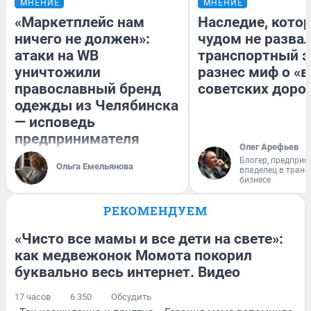
МНЕНИЕ
МНЕНИЕ
«Маркетплейс нам
Наследие, кото
ничего не должен»:
чудом не разва
атаки на WB
транспортный э
уничтожили
разнес миф о «
православный бренд
советских доро
одежды из Челябинска
— исповедь
предпринимателя
Олег Арефьев
Блогер, предприн
Ольга Емельянова
владелец в тран
бизнесе
РЕКОМЕНДУЕМ
«Чисто все мамы и все дети на свете»:
как медвежонок Момота покорил
буквально весь интернет. Видео
17 часов
6 350
Обсудить