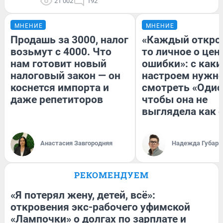
21 002
192
МНЕНИЕ
МНЕНИЕ
Продашь за 3000, налог
«Каждый открое
возьмут с 4000. Что
то личное о цен
нам готовит новый
ошибки»: с как
налоговый закон — он
настроем нужн
коснется импорта и
смотреть «Одис
даже репетиторов
чтобы она не
выглядела как 
Анастасия Завгородняя
Надежда Губарь
РЕКОМЕНДУЕМ
«Я потерял жену, детей, всё»:
откровения экс-рабочего уфимской
«Лампочки» о долгах по зарплате и