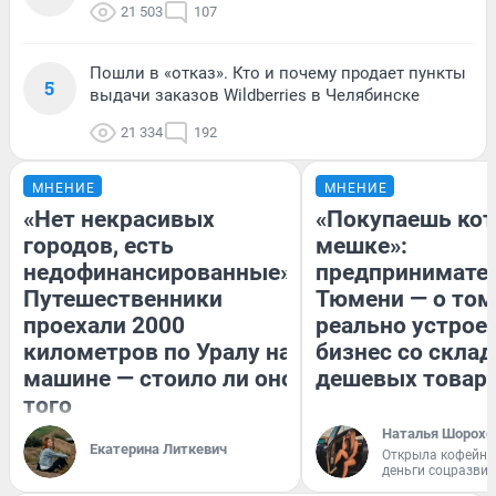
21 503
107
Пошли в «отказ». Кто и почему продает пункты
5
выдачи заказов Wildberries в Челябинске
21 334
192
МНЕНИЕ
МНЕНИЕ
«Нет некрасивых
«Покупаешь кот
городов, есть
мешке»:
недофинансированные».
предпринимател
Путешественники
Тюмени — о том
проехали 2000
реально устрое
километров по Уралу на
бизнес со скла
машине — стоило ли оно
дешевых товар
того
Наталья Шорохо
Екатерина Литкевич
Открыла кофейну
деньги соцразви