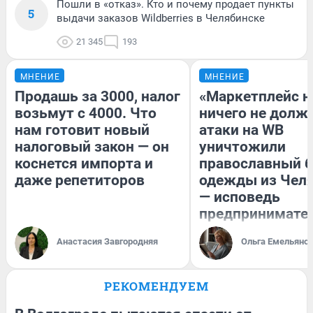
Пошли в «отказ». Кто и почему продает пункты
5
выдачи заказов Wildberries в Челябинске
21 345
193
МНЕНИЕ
МНЕНИЕ
Продашь за 3000, налог
«Маркетплейс 
возьмут с 4000. Что
ничего не долже
нам готовит новый
атаки на WB
налоговый закон — он
уничтожили
коснется импорта и
православный 
даже репетиторов
одежды из Чел
— исповедь
предпринимате
Анастасия Завгородняя
Ольга Емельяно
РЕКОМЕНДУЕМ