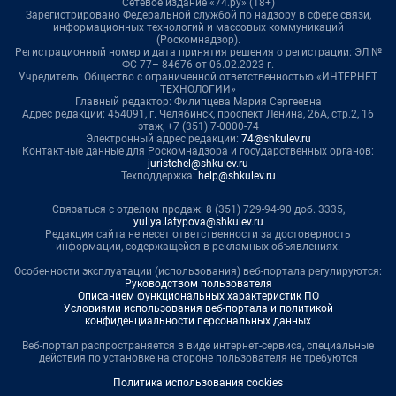
Сетевое издание «74.ру» (18+)
Зарегистрировано Федеральной службой по надзору в сфере связи,
информационных технологий и массовых коммуникаций
(Роскомнадзор).
Регистрационный номер и дата принятия решения о регистрации: ЭЛ №
ФС 77– 84676 от 06.02.2023 г.
Учредитель: Общество с ограниченной ответственностью «ИНТЕРНЕТ
ТЕХНОЛОГИИ»
Главный редактор: Филипцева Мария Сергеевна
Адрес редакции: 454091, г. Челябинск, проспект Ленина, 26А, стр.2, 16
этаж, +7 (351) 7-0000-74
Электронный адрес редакции:
74@shkulev.ru
Контактные данные для Роскомнадзора и государственных органов:
juristchel@shkulev.ru
Техподдержка:
help@shkulev.ru
Связаться с отделом продаж: 8 (351) 729-94-90 доб. 3335,
yuliya.latypova@shkulev.ru
Редакция сайта не несет ответственности за достоверность
информации, содержащейся в рекламных объявлениях.
Особенности эксплуатации (использования) веб-портала регулируются:
Руководством пользователя
Описанием функциональных характеристик ПО
Условиями использования веб-портала и политикой
конфиденциальности персональных данных
Веб-портал распространяется в виде интернет-сервиса, специальные
действия по установке на стороне пользователя не требуются
Политика использования cookies