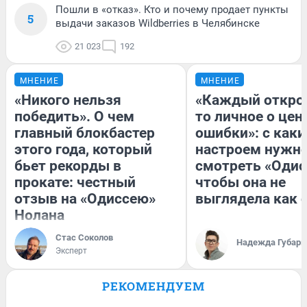
Пошли в «отказ». Кто и почему продает пункты
5
выдачи заказов Wildberries в Челябинске
21 023
192
МНЕНИЕ
МНЕНИЕ
«Никого нельзя
«Каждый открое
победить». О чем
то личное о цен
главный блокбастер
ошибки»: с как
этого года, который
настроем нужн
бьет рекорды в
смотреть «Одис
прокате: честный
чтобы она не
отзыв на «Одиссею»
выглядела как 
Нолана
Стас Соколов
Надежда Губарь
Эксперт
РЕКОМЕНДУЕМ