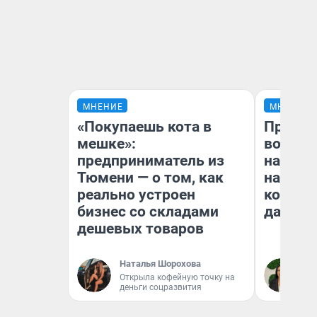
МНЕНИЕ
МНЕНИЕ
«Покупаешь кота в
Продаш
мешке»:
возьмут
предприниматель из
нам го
Тюмени — о том, как
налого
реально устроен
коснет
бизнес со складами
даже р
дешевых товаров
Наталья Шорохова
Ан
Открыла кофейную точку на
деньги соцразвития