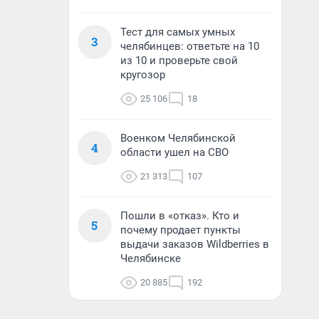
Тест для самых умных
3
челябинцев: ответьте на 10
из 10 и проверьте свой
кругозор
25 106
18
Военком Челябинской
4
области ушел на СВО
21 313
107
Пошли в «отказ». Кто и
5
почему продает пункты
выдачи заказов Wildberries в
Челябинске
20 885
192