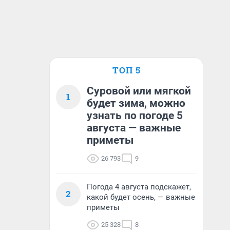
ТОП 5
Суровой или мягкой
1
будет зима, можно
узнать по погоде 5
августа — важные
приметы
26 793
9
Погода 4 августа подскажет,
2
какой будет осень, — важные
приметы
25 328
8