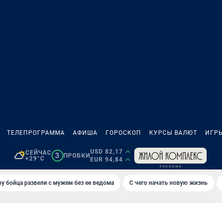
ТЕЛЕПРОГРАММА
АФИША
ГОРОСКОП
КУРСЫ ВАЛЮТ
ИГР
USD 82,17
СЕЙЧАС
3
ПРОБКИ
+29°C
EUR 94,84
у бойца развели с мужем без ее ведома
С чего начать новую жизнь