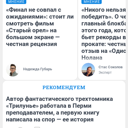
МНЕНИЕ
МНЕНИЕ
«Финал не совпал с
«Никого нельзя
ожиданиями»: стоит ли
победить». О ч
смотреть фильм
главный блокба
«Старый орел» на
этого года, кот
большом экране —
бьет рекорды в
честная рецензия
прокате: честн
отзыв на «Одис
Нолана
Стас Соколов
Надежда Губарь
Эксперт
РЕКОМЕНДУЕМ
Автор фантастического трехтомника
«Трилунье» работала в Перми
преподавателем, а первую книгу
написала на спор — ее история