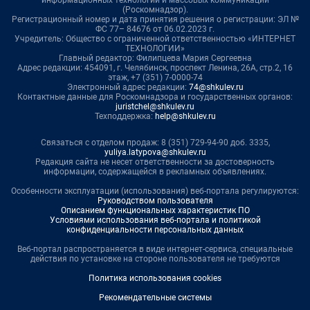
информационных технологий и массовых коммуникаций
(Роскомнадзор).
Регистрационный номер и дата принятия решения о регистрации: ЭЛ №
ФС 77– 84676 от 06.02.2023 г.
Учредитель: Общество с ограниченной ответственностью «ИНТЕРНЕТ
ТЕХНОЛОГИИ»
Главный редактор: Филипцева Мария Сергеевна
Адрес редакции: 454091, г. Челябинск, проспект Ленина, 26А, стр.2, 16
этаж, +7 (351) 7-0000-74
Электронный адрес редакции:
74@shkulev.ru
Контактные данные для Роскомнадзора и государственных органов:
juristchel@shkulev.ru
Техподдержка:
help@shkulev.ru
Связаться с отделом продаж: 8 (351) 729-94-90 доб. 3335,
yuliya.latypova@shkulev.ru
Редакция сайта не несет ответственности за достоверность
информации, содержащейся в рекламных объявлениях.
Особенности эксплуатации (использования) веб-портала регулируются:
Руководством пользователя
Описанием функциональных характеристик ПО
Условиями использования веб-портала и политикой
конфиденциальности персональных данных
Веб-портал распространяется в виде интернет-сервиса, специальные
действия по установке на стороне пользователя не требуются
Политика использования cookies
Рекомендательные системы