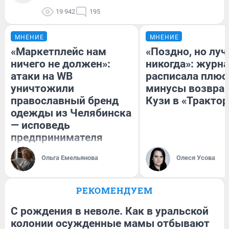
19 942
195
МНЕНИЕ
МНЕНИЕ
«Маркетплейс нам
«Поздно, но луч
ничего не должен»:
никогда»: журн
атаки на WB
расписала плюс
уничтожили
минусы возвра
православный бренд
Кузи в «Трактор
одежды из Челябинска
— исповедь
предпринимателя
Ольга Емельянова
Олеся Усова
РЕКОМЕНДУЕМ
С рождения в неволе. Как в уральской
колонии осужденные мамы отбывают