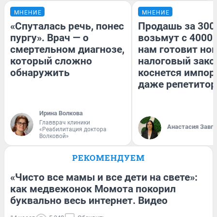
МНЕНИЕ
МНЕНИЕ
«Спуталась речь, понес
Продашь за 3000
пургу». Врач — о
возьмут с 4000.
смертельном диагнозе,
нам готовит но
который сложно
налоговый зако
обнаружить
коснется импор
даже репетитор
Ирина Волкова
Главврач клиники
Анастасия Завг
«Реабилитация доктора
Волковой»
РЕКОМЕНДУЕМ
«Чисто все мамы и все дети на свете»:
как медвежонок Момота покорил
буквально весь интернет. Видео