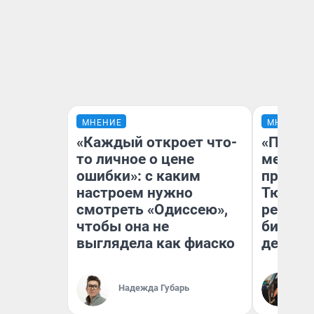
МНЕНИЕ
МНЕНИЕ
«Каждый откроет что-
«Покуп
то личное о цене
мешке»
ошибки»: с каким
предпр
настроем нужно
Тюмени
смотреть «Одиссею»,
реальн
чтобы она не
бизнес
выглядела как фиаско
дешевы
На
Надежда Губарь
От
де