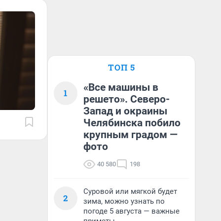
ТОП 5
«Все машины в
1
решето». Северо-
Запад и окраины
Челябинска побило
крупным градом —
фото
40 580
198
Суровой или мягкой будет
2
зима, можно узнать по
погоде 5 августа — важные