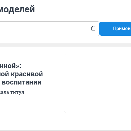
 моделей
Примен
нной»:
мой красивой
о воспитании
вала титул