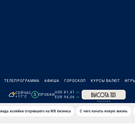
ТЕЛЕПРОГРАММА
АФИША
ГОРОСКОП
КУРСЫ ВАЛЮТ
ИГР
USD 81,41
СЕЙЧАС
3
ПРОБКИ
+17°C
EUR 94,06
ведь хозяйки сгоревшего на WB бизнеса
С чего начать новую жизнь