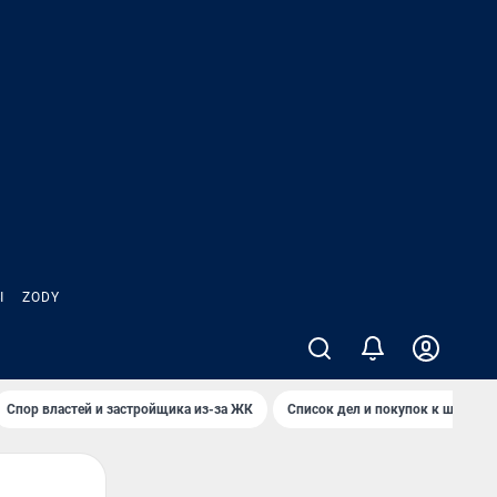
Ы
ZODY
Спор властей и застройщика из-за ЖК
Список дел и покупок к школе