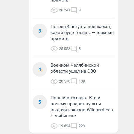
приметы
26 241
9
Погода 4 августа подскажет,
3
какой будет осень, — важные
приметы
25 053
8
Военком Челябинской
4
области ушел на СВО
20 570
109
Пошли в «отказ». Кто и
5
почему продает пункты
выдачи заказов Wildberries в
Челябинске
19 694
229