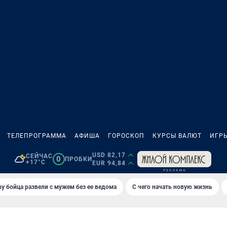
ТЕЛЕПРОГРАММА
АФИША
ГОРОСКОП
КУРСЫ ВАЛЮТ
ИГР
USD 82,17
СЕЙЧАС
0
ПРОБКИ
+17°C
EUR 94,84
у бойца развели с мужем без ее ведома
С чего начать новую жизнь