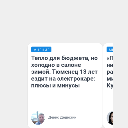
МНЕНИЕ
МНЕНИЕ
Тепло для бюджета, но
«Поздн
холодно в салоне
никогд
зимой. Тюменец 13 лет
распис
ездит на электрокаре:
минусы
плюсы и минусы
Кузи в
Денис Дедюхин
Ол