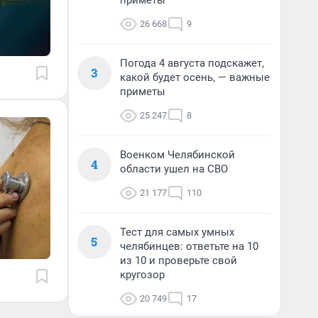
приметы
26 668
9
Погода 4 августа подскажет,
3
какой будет осень, — важные
приметы
25 247
8
Военком Челябинской
4
области ушел на СВО
21 177
110
Тест для самых умных
5
челябинцев: ответьте на 10
из 10 и проверьте свой
кругозор
20 749
17