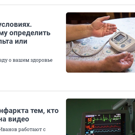
словиях.
ому определить
льта или
вду о вашем здоровье
инфаркта тем, кто
на видео
Иванов работают с