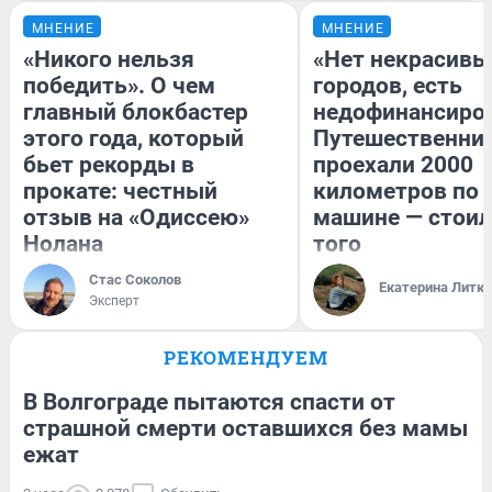
МНЕНИЕ
МНЕНИЕ
«Никого нельзя
«Нет некрасивы
победить». О чем
городов, есть
главный блокбастер
недофинансиро
этого года, который
Путешественни
бьет рекорды в
проехали 2000
прокате: честный
километров по 
отзыв на «Одиссею»
машине — стоил
Нолана
того
Стас Соколов
Екатерина Литк
Эксперт
РЕКОМЕНДУЕМ
В Волгограде пытаются спасти от
страшной смерти оставшихся без мамы
ежат