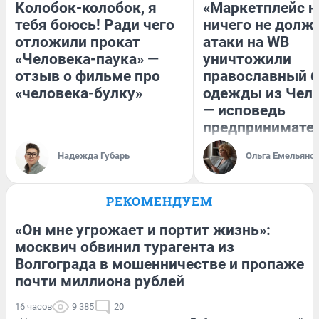
Колобок-колобок, я
«Маркетплейс 
тебя боюсь! Ради чего
ничего не долже
отложили прокат
атаки на WB
«Человека-паука» —
уничтожили
отзыв о фильме про
православный 
«человека-булку»
одежды из Чел
— исповедь
предпринимате
Надежда Губарь
Ольга Емельяно
РЕКОМЕНДУЕМ
«Он мне угрожает и портит жизнь»:
москвич обвинил турагента из
Волгограда в мошенничестве и пропаже
почти миллиона рублей
16 часов
9 385
20