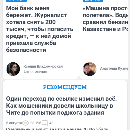
Мой банк меня
«Машина прост
бережет. Журналист
полетела». Води
хотела снять 200
сравнил бензин
тысяч, чтобы погасить
Казахстане и Р
кредит, — к ней домой
приехала служба
безопасности
Ксения Владимирская
Анатолий Кузне
Автор мнения
РЕКОМЕНДУЕМ
Один переход по ссылке изменил всё.
Как мошенники довели школьницу в
Чите до попытки поджога здания
5 августа
23 196
43
Смертельный аудит: за что в начале 2000-х убили