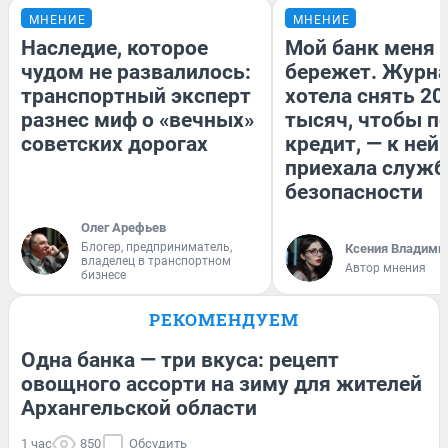
МНЕНИЕ
МНЕНИЕ
Наследие, которое
Мой банк меня
чудом не развалилось:
бережет. Журн
транспортный эксперт
хотела снять 20
разнес миф о «вечных»
тысяч, чтобы п
советских дорогах
кредит, — к ней
приехала служб
безопасности
Олег Арефьев
Блогер, предприниматель,
Ксения Владими
владелец в транспортном
Автор мнения
бизнесе
РЕКОМЕНДУЕМ
Одна банка — три вкуса: рецепт
овощного ассорти на зиму для жителей
Архангельской области
1 час
850
Обсудить