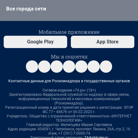
Все города сети
Мобильное приложение
Google Play
App Store
Мы в соцсетях
Контактные данные для Роскомнадзора и государственных органов
Сетевое издание «74.ру» (18+)
Зарегистрировано Федеральной службой по надзору в сфере связи,
информационных технологий и массовых коммуникаций
(Роскомнадзор).
Регистрационный номер и дата принятия решения о регистрации: ЭЛ №
ФС 77– 84676 от 06.02.2023 г.
Учредитель: Общество с ограниченной ответственностью «ИНТЕРНЕТ
ТЕХНОЛОГИИ»
Главный редактор: Филипцева Мария Сергеевна
Адрес редакции: 454091, г. Челябинск, проспект Ленина, 26А, стр.2, 16
этаж, +7 (351) 7-0000-74
Электронный адрес редакции:
74@shkulev.ru