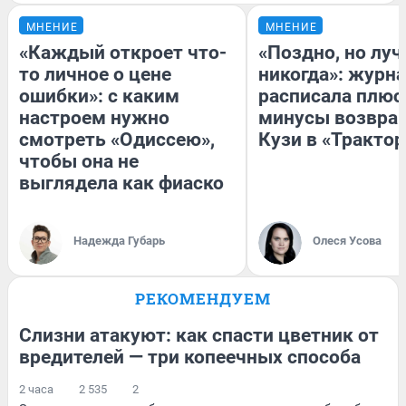
МНЕНИЕ
МНЕНИЕ
«Каждый откроет что-
«Поздно, но луч
то личное о цене
никогда»: журн
ошибки»: с каким
расписала плюс
настроем нужно
минусы возвра
смотреть «Одиссею»,
Кузи в «Трактор
чтобы она не
выглядела как фиаско
Надежда Губарь
Олеся Усова
РЕКОМЕНДУЕМ
Слизни атакуют: как спасти цветник от
вредителей — три копеечных способа
2 часа
2 535
2