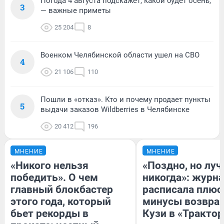
Погода 4 августа подскажет, какой будет осень,
3
— важные приметы
25 204
8
Военком Челябинской области ушел на СВО
4
21 106
110
Пошли в «отказ». Кто и почему продает пункты
5
выдачи заказов Wildberries в Челябинске
20 412
196
МНЕНИЕ
МНЕНИЕ
«Никого нельзя
«Поздно, но луч
победить». О чем
никогда»: журн
главный блокбастер
расписала плюс
этого года, который
минусы возвра
бьет рекорды в
Кузи в «Трактор