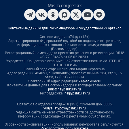
Мы в соцсетях
Контактные данные для Роскомнадзора и государственных органов
Сетевое издание «74.ру» (18+)
Зарегистрировано Федеральной службой по надзору в сфере связи,
информационных технологий и массовых коммуникаций
(Роскомнадзор).
Регистрационный номер и дата принятия решения о регистрации: ЭЛ №
ФС 77– 84676 от 06.02.2023 г.
Учредитель: Общество с ограниченной ответственностью «ИНТЕРНЕТ
ТЕХНОЛОГИИ»
Главный редактор: Филипцева Мария Сергеевна
Адрес редакции: 454091, г. Челябинск, проспект Ленина, 26А, стр.2, 16
этаж, +7 (351) 7-0000-74
Электронный адрес редакции:
74@shkulev.ru
Контактные данные для Роскомнадзора и государственных органов:
juristchel@shkulev.ru
Техподдержка:
help@shkulev.ru
Связаться с отделом продаж: 8 (351) 729-94-90 доб. 3335,
yuliya.latypova@shkulev.ru
Редакция сайта не несет ответственности за достоверность
информации, содержащейся в рекламных объявлениях.
Особенности эксплуатации (использования) веб-портала регулируются:
Руководством пользователя