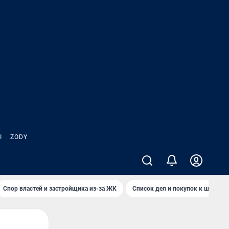
Ы
ZODY
Спор властей и застройщика из-за ЖК
Список дел и покупок к школе