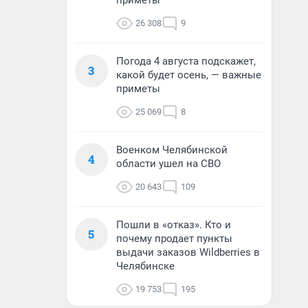
приметы
26 308
9
Погода 4 августа подскажет,
3
какой будет осень, — важные
приметы
25 069
8
Военком Челябинской
4
области ушел на СВО
20 643
109
Пошли в «отказ». Кто и
5
почему продает пункты
выдачи заказов Wildberries в
Челябинске
19 753
195