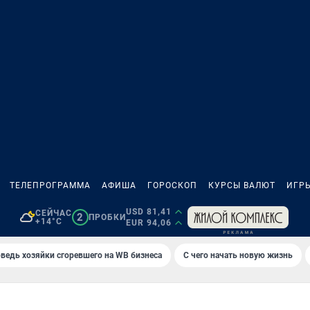
ТЕЛЕПРОГРАММА
АФИША
ГОРОСКОП
КУРСЫ ВАЛЮТ
ИГР
USD 81,41
СЕЙЧАС
2
ПРОБКИ
+14°C
EUR 94,06
ведь хозяйки сгоревшего на WB бизнеса
С чего начать новую жизнь