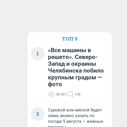
ТОП 5
«Все машины в
1
решето». Северо-
Запад и окраины
Челябинска побило
крупным градом —
фото
40 661
198
Суровой или мягкой будет
2
зима, можно узнать по
погоде 5 августа — важные