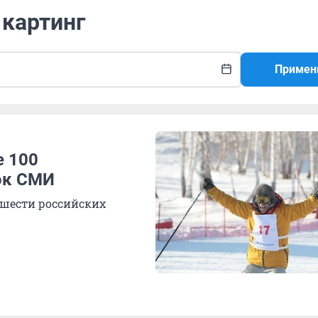
 картинг
Примен
е 100
ок СМИ
 шести российских