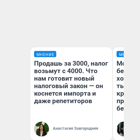
МНЕНИЕ
МНЕНИЕ
Продашь за 3000, налог
Мой ба
возьмут с 4000. Что
береже
нам готовит новый
хотела 
налоговый закон — он
тысяч,
коснется импорта и
кредит,
даже репетиторов
приеха
безопа
Кс
Анастасия Завгородняя
Ав