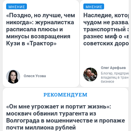
МНЕНИЕ
МНЕНИЕ
«Поздно, но лучше, чем
Наследие, кото
никогда»: журналистка
чудом не разва
расписала плюсы и
транспортный э
минусы возвращения
разнес миф о «
Кузи в «Трактор»
советских доро
Олег Арефьев
Блогер, предприн
Олеся Усова
владелец в тран
бизнесе
РЕКОМЕНДУЕМ
«Он мне угрожает и портит жизнь»:
москвич обвинил турагента из
Волгограда в мошенничестве и пропаже
почти миллиона рублей