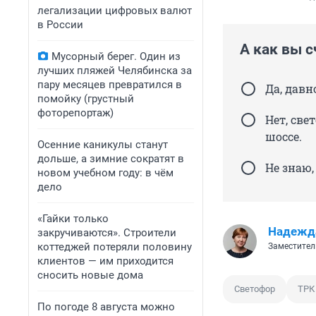
легализации цифровых валют
в России
А как вы с
Мусорный берег. Один из
лучших пляжей Челябинска за
пару месяцев превратился в
Да, давн
помойку (грустный
фоторепортаж)
Нет, све
шоссе.
Осенние каникулы станут
дольше, а зимние сократят в
Не знаю,
новом учебном году: в чём
дело
«Гайки только
Надежд
закручиваются». Строители
коттеджей потеряли половину
Заместител
клиентов — им приходится
сносить новые дома
Светофор
ТРК
По погоде 8 августа можно