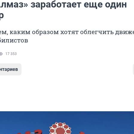
Алмаз» заработает еще один
р
ем, каким образом хотят облегчить движ
билистов
17 353
нтариев