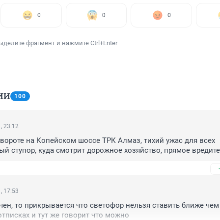
0
0
0
ыделите фрагмент и нажмите Ctrl+Enter
ИИ
100
, 23:12
вороте на Копейском шоссе ТРК Алмаз, тихий ужас для всех 
ый ступор, куда смотрит дорожное хозяйство, прямое вредите
, 17:53
чен, то прикрывается что светофор нельзя ставить ближе чем 
отписках и тут же говорит что можно