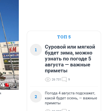
ТОП 5
Суровой или мягкой
1
будет зима, можно
узнать по погоде 5
августа — важные
приметы
26 731
9
Погода 4 августа подскажет,
я
2
какой будет осень, — важные
приметы