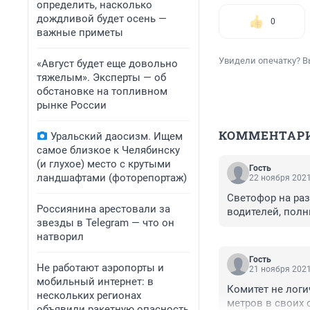
определить, насколько
дождливой будет осень —
0
важные приметы
Увидели опечатку? В
«Август будет еще довольно
тяжелым». Эксперты — об
обстановке на топливном
рынке России
КОММЕНТАР
Уральский даосизм. Ищем
самое близкое к Челябинску
(и глухое) место с крутыми
Гость
ландшафтами (фоторепортаж)
22 ноября 2021
Светофор на раз
Россиянина арестовали за
водителей, полн
звезды в Telegram — что он
натворил
Гость
Не работают аэропорты и
21 ноября 2021
мобильный интернет: в
Комитет не логи
нескольких регионах
метров в своих 
объявили ракетную опасность