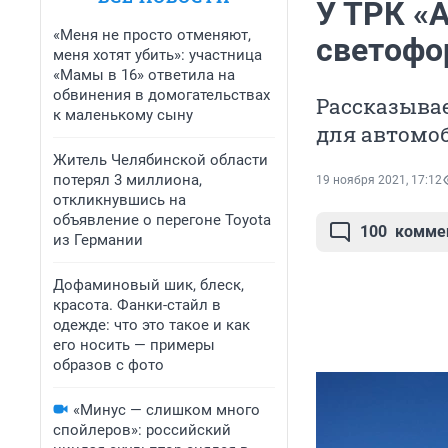
У ТРК «
«Меня не просто отменяют,
светофо
меня хотят убить»: участница
«Мамы в 16» ответила на
обвинения в домогательствах
Рассказыва
к маленькому сыну
для автомо
Житель Челябинской области
потерял 3 миллиона,
19 ноября 2021, 17:12
откликнувшись на
объявление о перегоне Toyota
100
комме
из Германии
Дофаминовый шик, блеск,
красота. Фанки-стайл в
одежде: что это такое и как
его носить — примеры
образов с фото
«Минус — слишком много
спойлеров»: российский