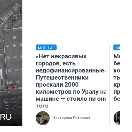
МНЕНИЕ
МНЕНИ
«Нет некрасивых
Мой б
городов, есть
береж
недофинансированные».
хотел
Путешественники
тысяч
проехали 2000
креди
километров по Уралу на
приех
машине — стоило ли оно
безоп
того
Екатерина Литкевич