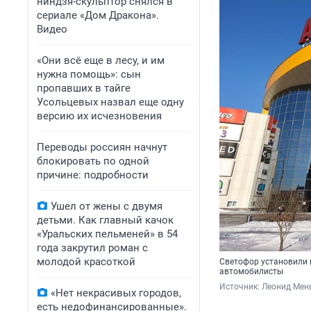
ниндзя-скульптор снялся в
сериале «Дом Дракона».
Видео
«Они всё еще в лесу, и им
нужна помощь»: сын
пропавших в тайге
Усольцевых назвал еще одну
версию их исчезновения
Переводы россиян начнут
блокировать по одной
причине: подробности
Ушел от жены с двумя
детьми. Как главный качок
«Уральских пельменей» в 54
года закрутил роман с
молодой красоткой
Светофор установили 
автомобилисты
Источник: 
Леонид Мен
«Нет некрасивых городов,
есть недофинансированные».