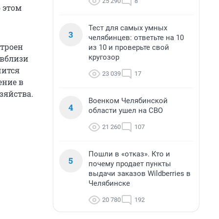
25 290
8
б этом
Тест для самых умных
3
челябинцев: ответьте на 10
строен
из 10 и проверьте свой
кругозор
 вблизи
чится
23 039
17
ение в
зяйства.
Военком Челябинской
4
области ушел на СВО
21 260
107
Пошли в «отказ». Кто и
5
почему продает пункты
выдачи заказов Wildberries в
Челябинске
20 780
192