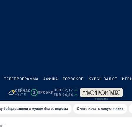
ТЕЛЕПРОГРАММА
АФИША
ГОРОСКОП
КУРСЫ ВАЛЮТ
ИГР
USD 82,17
СЕЙЧАС
3
ПРОБКИ
+27°C
EUR 94,84
у бойца развели с мужем без ее ведома
С чего начать новую жизнь
ОРТ