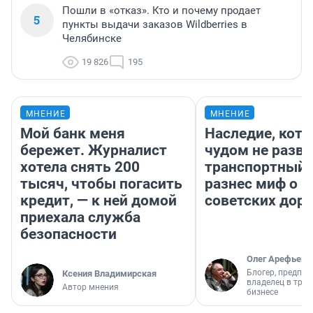
Пошли в «отказ». Кто и почему продает
5
пункты выдачи заказов Wildberries в
Челябинске
19 826
195
МНЕНИЕ
МНЕНИЕ
Мой банк меня
Наследие, кото
бережет. Журналист
чудом не разва
хотела снять 200
транспортный 
тысяч, чтобы погасить
разнес миф о 
кредит, — к ней домой
советских доро
приехала служба
безопасности
Олег Арефьев
Блогер, предпри
Ксения Владимирская
владелец в тра
Автор мнения
бизнесе