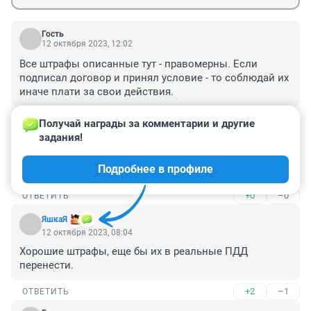
Гость
12 октября 2023, 12:02
Все штрафы описанные тут - правомерны. Если 
подписал договор и принял условие - то соблюдай их 
иначе плати за свои действия.
+0
–0
ОТВЕТИТЬ
Получай награды за комментарии и другие 
задания!
Гость
12 октября 2023, 09:32
Подробнее в профиле
Инвалид и онажемать в каршеринге, это уже смешно.
+0
–0
ОТВЕТИТЬ
ЯшкаЯ
12 октября 2023, 08:04
Хорошие штрафы, еще бы их в реальные ПДД 
перенести.
+2
–1
ОТВЕТИТЬ