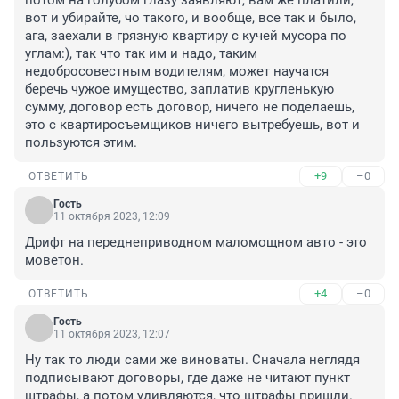
потом на голубом глазу заявляют, вам же платили, 
вот и убирайте, чо такого, и вообще, все так и было, 
ага, заехали в грязную квартиру с кучей мусора по 
углам:), так что так им и надо, таким 
недобросовестным водителям, может научатся 
беречь чужое имущество, заплатив кругленькую 
сумму, договор есть договор, ничего не поделаешь, 
это с квартиросъемщиков ничего вытребуешь, вот и 
пользуются этим.
+9
–0
ОТВЕТИТЬ
Гость
11 октября 2023, 12:09
Дрифт на переднеприводном маломощном авто - это 
моветон.
+4
–0
ОТВЕТИТЬ
Гость
11 октября 2023, 12:07
Ну так то люди сами же виноваты. Сначала неглядя 
подписывают договоры, где даже не читают пункт 
штрафы, а потом удивляются, что штрафы пришли.