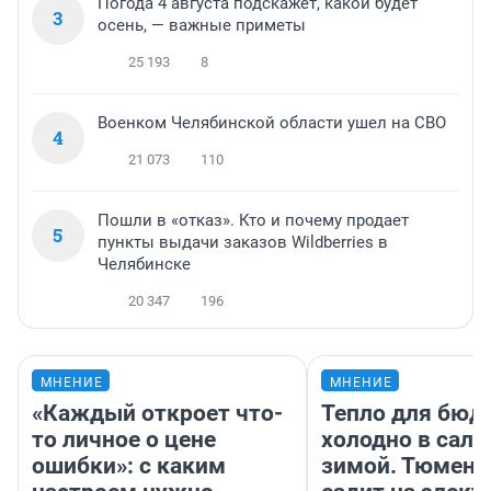
Погода 4 августа подскажет, какой будет
3
осень, — важные приметы
25 193
8
Военком Челябинской области ушел на СВО
4
21 073
110
Пошли в «отказ». Кто и почему продает
5
пункты выдачи заказов Wildberries в
Челябинске
20 347
196
МНЕНИЕ
МНЕНИЕ
«Каждый откроет что-
Тепло для бюд
то личное о цене
холодно в сало
ошибки»: с каким
зимой. Тюмене