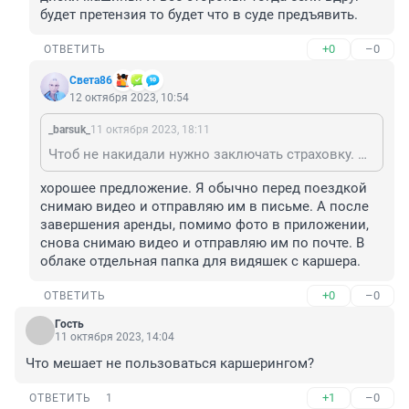
будет претензия то будет что в суде предъявить.
+0
–0
ОТВЕТИТЬ
Света86
12 октября 2023, 10:54
_barsuk_
11 октября 2023, 18:11
Чтоб не накидали нужно заключать страховку. При начале эксплуатации нужно снять видео с наличием или отсутствием повреждений на машине. Так же после поездки ещё раз видео с привязкой к местности. Обязательно сфоткать диски машины. И все стороны. Тогда если вдруг будет претензия то будет что в суде предъявить.
хорошее предложение. Я обычно перед поездкой 
снимаю видео и отправляю им в письме. А после 
завершения аренды, помимо фото в приложении, 
снова снимаю видео и отправляю им по почте. В 
облаке отдельная папка для видяшек с каршера.
+0
–0
ОТВЕТИТЬ
Гость
11 октября 2023, 14:04
Что мешает не пользоваться каршерингом?
+1
–0
ОТВЕТИТЬ
1