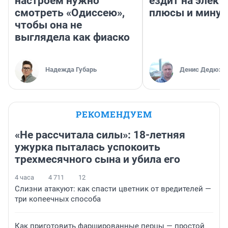
настроем нужно
ездит на элект
смотреть «Одиссею»,
плюсы и мину
чтобы она не
выглядела как фиаско
Надежда Губарь
Денис Дедюхи
РЕКОМЕНДУЕМ
«Не рассчитала силы»: 18-летняя
ужурка пыталась успокоить
трехмесячного сына и убила его
4 часа
4 711
12
Слизни атакуют: как спасти цветник от вредителей —
три копеечных способа
Как приготовить фаршированные перцы — простой