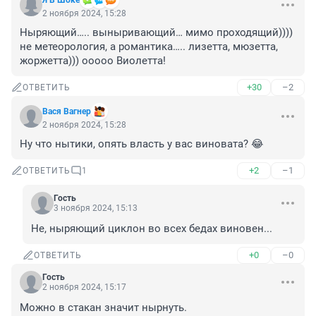
Я В Шоке
2 ноября 2024, 15:28
Ныряющий….. выныривающий… мимо проходящий)))) 
не метеорология, а романтика….. лизетта, мюзетта, 
жоржетта))) ооооо Виолетта!
+30
–2
ОТВЕТИТЬ
Вася Вагнер
2 ноября 2024, 15:28
Ну что нытики, опять власть у вас виновата? 😂
+2
–1
ОТВЕТИТЬ
1
Гость
3 ноября 2024, 15:13
Не, ныряющий циклон во всех бедах виновен...
+0
–0
ОТВЕТИТЬ
Гость
2 ноября 2024, 15:17
Можно в стакан значит нырнуть.