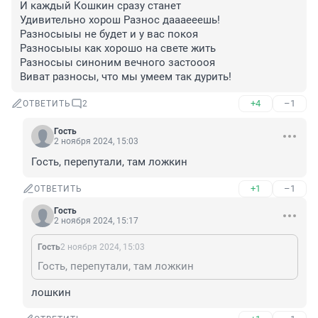
И каждый Кошкин сразу станет

Удивительно хорош Разнос даааееешь!

Разносыыы не будет и у вас покоя

Разносыыы как хорошо на свете жить

Разносыы синоним вечного застоооя

Виват разносы, что мы умеем так дурить!
+4
–1
ОТВЕТИТЬ
2
Гость
2 ноября 2024, 15:03
Гость, перепутали, там ложкин
+1
–1
ОТВЕТИТЬ
Гость
2 ноября 2024, 15:17
Гость
2 ноября 2024, 15:03
Гость, перепутали, там ложкин
лошкин