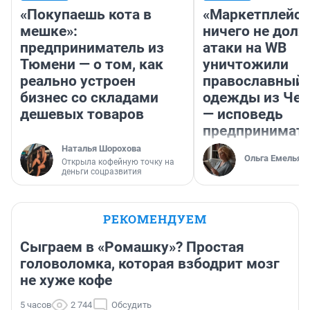
«Покупаешь кота в
«Маркетплейс 
мешке»:
ничего не долж
предприниматель из
атаки на WB
Тюмени — о том, как
уничтожили
реально устроен
православный 
бизнес со складами
одежды из Чел
дешевых товаров
— исповедь
предпринимат
Наталья Шорохова
Ольга Емельян
Открыла кофейную точку на
деньги соцразвития
РЕКОМЕНДУЕМ
Сыграем в «Ромашку»? Простая
головоломка, которая взбодрит мозг
не хуже кофе
5 часов
2 744
Обсудить