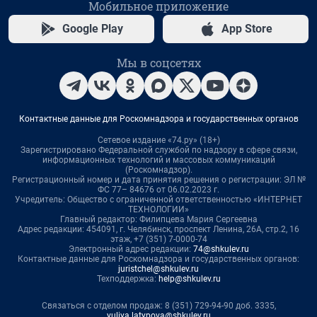
Мобильное приложение
Google Play
App Store
Мы в соцсетях
Контактные данные для Роскомнадзора и государственных органов
Сетевое издание «74.ру» (18+)
Зарегистрировано Федеральной службой по надзору в сфере связи,
информационных технологий и массовых коммуникаций
(Роскомнадзор).
Регистрационный номер и дата принятия решения о регистрации: ЭЛ №
ФС 77– 84676 от 06.02.2023 г.
Учредитель: Общество с ограниченной ответственностью «ИНТЕРНЕТ
ТЕХНОЛОГИИ»
Главный редактор: Филипцева Мария Сергеевна
Адрес редакции: 454091, г. Челябинск, проспект Ленина, 26А, стр.2, 16
этаж, +7 (351) 7-0000-74
Электронный адрес редакции:
74@shkulev.ru
Контактные данные для Роскомнадзора и государственных органов:
juristchel@shkulev.ru
Техподдержка:
help@shkulev.ru
Связаться с отделом продаж: 8 (351) 729-94-90 доб. 3335,
yuliya.latypova@shkulev.ru