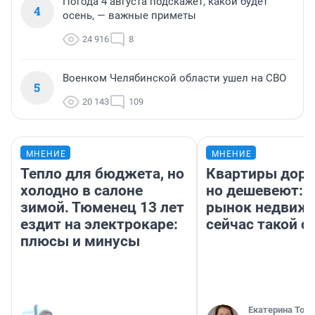
Погода 4 августа подскажет, какой будет
4
осень, — важные приметы
24 916
8
Военком Челябинской области ушел на СВО
5
20 143
109
МНЕНИЕ
МНЕНИЕ
Тепло для бюджета, но
Квартиры дор
холодно в салоне
но дешевеют: 
зимой. Тюменец 13 лет
рынок недвиж
ездит на электрокаре:
сейчас такой 
плюсы и минусы
Екатерина Торо