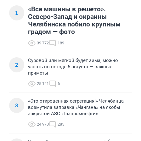
«Все машины в решето».
1
Северо-Запад и окраины
Челябинска побило крупным
градом — фото
39 772
189
Суровой или мягкой будет зима, можно
2
узнать по погоде 5 августа — важные
приметы
25 121
6
«Это откровенная сегрегация!» Челябинца
3
возмутила заправка «Чангана» на якобы
закрытой АЗС «Газпромнефти»
24 970
285