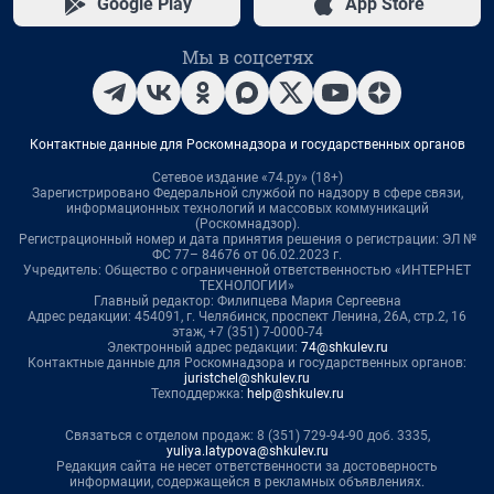
Google Play
App Store
Мы в соцсетях
Контактные данные для Роскомнадзора и государственных органов
Сетевое издание «74.ру» (18+)
Зарегистрировано Федеральной службой по надзору в сфере связи,
информационных технологий и массовых коммуникаций
(Роскомнадзор).
Регистрационный номер и дата принятия решения о регистрации: ЭЛ №
ФС 77– 84676 от 06.02.2023 г.
Учредитель: Общество с ограниченной ответственностью «ИНТЕРНЕТ
ТЕХНОЛОГИИ»
Главный редактор: Филипцева Мария Сергеевна
Адрес редакции: 454091, г. Челябинск, проспект Ленина, 26А, стр.2, 16
этаж, +7 (351) 7-0000-74
Электронный адрес редакции:
74@shkulev.ru
Контактные данные для Роскомнадзора и государственных органов:
juristchel@shkulev.ru
Техподдержка:
help@shkulev.ru
Связаться с отделом продаж: 8 (351) 729-94-90 доб. 3335,
yuliya.latypova@shkulev.ru
Редакция сайта не несет ответственности за достоверность
информации, содержащейся в рекламных объявлениях.