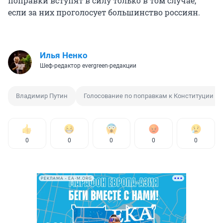
поправки вступят в силу только в том случае,
если за них проголосует большинство россиян.
Илья Ненко
Шеф-редактор evergreen-редакции
Владимир Путин
Голосование по поправкам к Конституции
0
0
0
0
0
РЕКЛАМА • EA-M.ORG