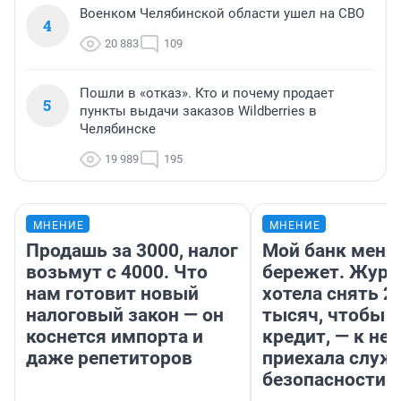
Военком Челябинской области ушел на СВО
4
20 883
109
Пошли в «отказ». Кто и почему продает
5
пункты выдачи заказов Wildberries в
Челябинске
19 989
195
МНЕНИЕ
МНЕНИЕ
Продашь за 3000, налог
Мой банк меня
возьмут с 4000. Что
бережет. Журн
нам готовит новый
хотела снять 2
налоговый закон — он
тысяч, чтобы п
коснется импорта и
кредит, — к не
даже репетиторов
приехала служ
безопасности