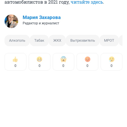
автомобилистов в 2021 году,
читайте здесь
.
Мария Захарова
Редактор и журналист
Алкоголь
Табак
ЖКХ
Вытрезвитель
МРОТ
Д
0
0
0
0
0