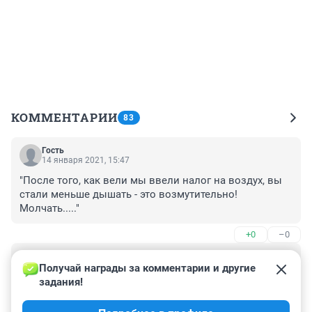
КОММЕНТАРИИ
83
Гость
14 января 2021, 15:47
"После того, как вели мы ввели налог на воздух, вы 
стали меньше дышать - это возмутительно! 
Молчать....."
+0
–0
Гость
14 января 2021, 15:45
Получай награды за комментарии и другие 
задания!
Так и надо поступать с безразличными россиянами-
терпилами цены повышать, повышать, желательно на 