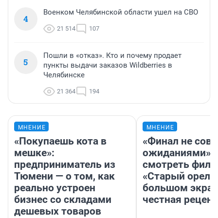
Военком Челябинской области ушел на СВО
4
21 514
107
Пошли в «отказ». Кто и почему продает
5
пункты выдачи заказов Wildberries в
Челябинске
21 364
194
МНЕНИЕ
МНЕНИЕ
«Покупаешь кота в
«Финал не совп
мешке»:
ожиданиями»: 
предприниматель из
смотреть фил
Тюмени — о том, как
«Старый орел» 
реально устроен
большом экран
бизнес со складами
честная рецен
дешевых товаров