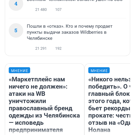
4
21 480
107
Пошли в «отказ». Кто и почему продает
5
пункты выдачи заказов Wildberries в
Челябинске
21 291
192
МНЕНИЕ
МНЕНИЕ
«Маркетплейс нам
«Никого нельз
ничего не должен»:
победить». О ч
атаки на WB
главный блокб
уничтожили
этого года, ко
православный бренд
бьет рекорды 
одежды из Челябинска
прокате: честн
— исповедь
отзыв на «Оди
предпринимателя
Нолана