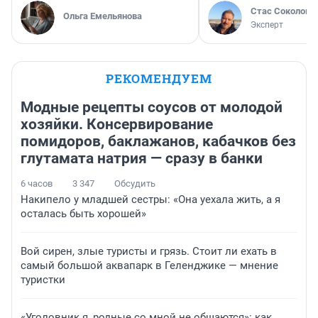
Стас Соколов
Ольга Емельянова
Эксперт
РЕКОМЕНДУЕМ
Модные рецепты соусов от молодой
хозяйки. Консервирование
помидоров, баклажанов, кабачков без
глутамата натрия — сразу в банки
6 часов
3 347
Обсудить
Накипело у младшей сестры: «Она уехала жить, а я
осталась быть хорошей»
Вой сирен, злые туристы и грязь. Стоит ли ехать в
самый большой аквапарк в Геленджике — мнение
туристки
«Уголовник я, родные со мной не общаются»: как