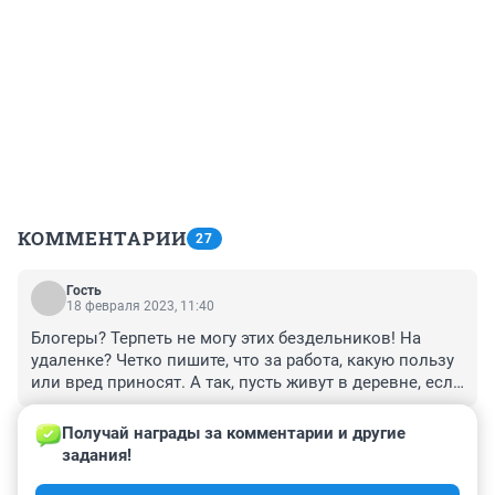
КОММЕНТАРИИ
27
Гость
18 февраля 2023, 11:40
Блогеры? Терпеть не могу этих бездельников! На 
удаленке? Четко пишите, что за работа, какую пользу 
или вред приносят. А так, пусть живут в деревне, если 
хочется, только к нам не лезут со своей чепухой.
+0
–1
Получай награды за комментарии и другие 
задания!
Гость
17 февраля 2023, 20:51