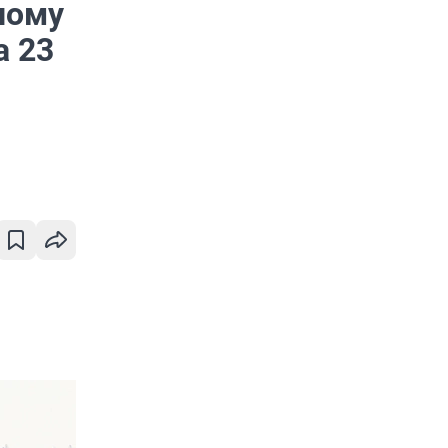
ному
а 23