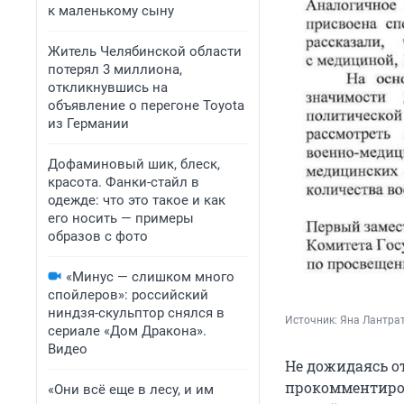
к маленькому сыну
Житель Челябинской области
потерял 3 миллиона,
откликнувшись на
объявление о перегоне Toyota
из Германии
Дофаминовый шик, блеск,
красота. Фанки-стайл в
одежде: что это такое и как
его носить — примеры
образов с фото
«Минус — слишком много
спойлеров»: российский
ниндзя-скульптор снялся в
Источник: 
Яна Лантрат
сериале «Дом Дракона».
Видео
Не дожидаясь о
прокомментиров
«Они всё еще в лесу, и им