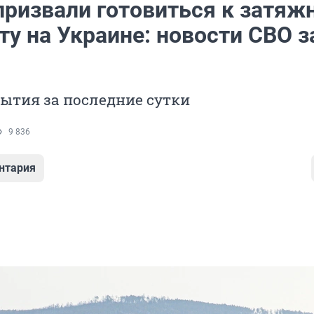
призвали готовиться к затяж
у на Украине: новости СВО з
ытия за последние сутки
9 836
нтария