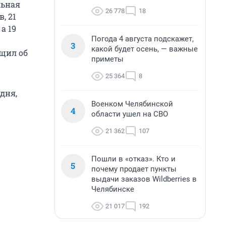
льная
26 778
18
, 21
а 19
Погода 4 августа подскажет,
3
какой будет осень, — важные
бщил об
приметы
25 364
8
дня,
Военком Челябинской
4
области ушел на СВО
21 362
107
Пошли в «отказ». Кто и
5
почему продает пункты
выдачи заказов Wildberries в
Челябинске
21 017
192