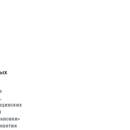
ных
а
,
дицинских
й
тановки»
ринятия