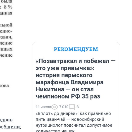
РЕКОМЕНДУЕМ
«Позавтракал и побежал —
это уже привычка»:
история пермского
марафонца Владимира
Никитина — он стал
чемпионом РФ 35 раз
11 часов
7 010
8
«Вплоть до диареи»: как правильно
здрав
пить иван-чай — новосибирский
нутрициолог подсчитал допустимое
ообщили,
количество чашек