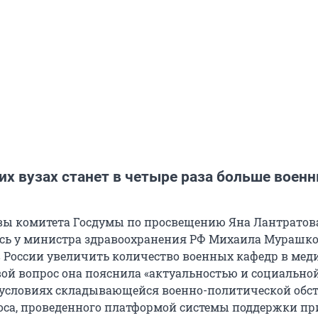
х вузах станет в четыре раза больше воен
вы комитета Госдумы по просвещению Яна Лантратов
сь у министра здравоохранения РФ Михаила Мурашко
 России увеличить количество военных кафедр в ме
Свой вопрос она пояснила «актуальностью и социально
условиях складывающейся военно-политической обс
са, проведенного платформой системы поддержки п