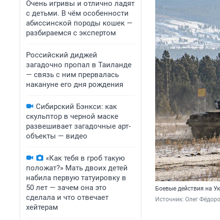
Очень игривы и отлично ладят
с детьми. В чём особенности
абиссинской породы кошек —
разбираемся с экспертом
Российский диджей
загадочно пропал в Таиланде
— связь с ним прервалась
накануне его дня рождения
Сибирский Бэнкси: как
скульптор в черной маске
развешивает загадочные арт-
объекты — видео
«Как тебя в гроб такую
положат?» Мать двоих детей
набила первую татуировку в
50 лет — зачем она это
Боевые действия на У
сделала и что отвечает
Источник: 
Олег Фёдоро
хейтерам