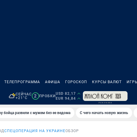
ТЕЛЕПРОГРАММА
АФИША
ГОРОСКОП
КУРСЫ ВАЛЮТ
ИГР
USD 82,17
СЕЙЧАС
2
ПРОБКИ
+21°C
EUR 94,84
у бойца развели с мужем без ее ведома
С чего начать новую жизнь
ОД
СПЕЦОПЕРАЦИЯ НА УКРАИНЕ
ОБЗОР