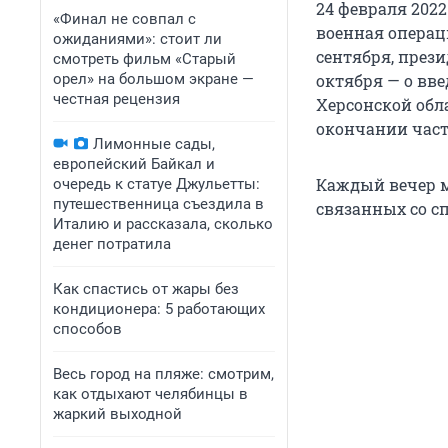
24 февраля 202
«Финал не совпал с
военная операц
ожиданиями»: стоит ли
сентября, прези
смотреть фильм «Старый
орел» на большом экране —
октября — о вв
честная рецензия
Херсонской обл
окончании час
Лимонные сады,
европейский Байкал и
Каждый вечер м
очередь к статуе Джульетты:
путешественница съездила в
связанных со с
Италию и рассказала, сколько
денег потратила
Как спастись от жары без
кондиционера: 5 работающих
способов
Весь город на пляже: смотрим,
как отдыхают челябинцы в
жаркий выходной