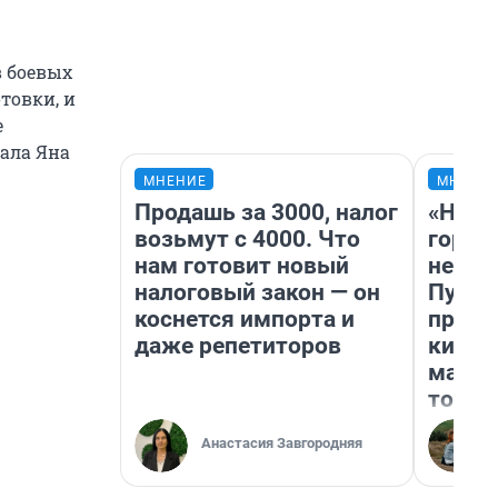
в боевых
товки, и
е
ала Яна
МНЕНИЕ
МНЕНИ
Продашь за 3000, налог
«Нет 
возьмут с 4000. Что
городо
нам готовит новый
недоф
налоговый закон — он
Путеш
коснется импорта и
проех
даже репетиторов
килом
машин
того
Анастасия Завгородняя