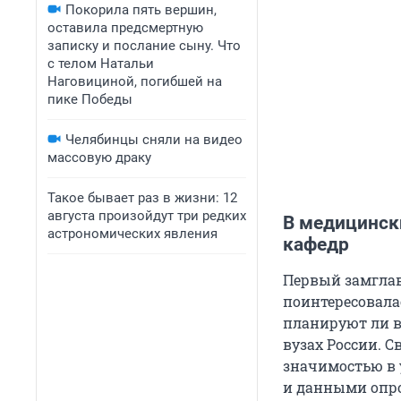
Покорила пять вершин,
оставила предсмертную
записку и послание сыну. Что
с телом Натальи
Наговициной, погибшей на
пике Победы
Челябинцы сняли на видео
массовую драку
Такое бывает раз в жизни: 12
августа произойдут три редких
В медицински
астрономических явления
кафедр
Первый замгла
поинтересовала
планируют ли в
вузах России. 
значимостью в 
и данными опро