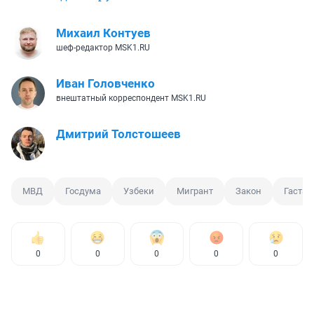
Михаил Контуев
шеф-редактор MSK1.RU
Иван Головченко
внештатный корреспондент MSK1.RU
Дмитрий Толстошеев
МВД
Госдума
Узбеки
Мигрант
Закон
Гастар
0
0
0
0
0