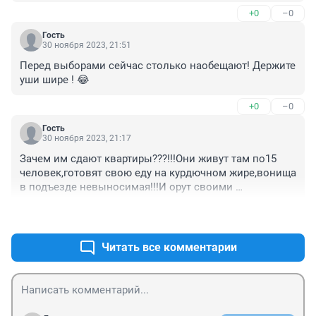
попробуй замечание сделать, в лучшем случае 
+0
–0
нагрубят, могут и выгнать из маршрутки.
Гость
30 ноября 2023, 21:51
Перед выборами сейчас столько наобещают! Держите 
уши шире ! 😂
+0
–0
Гость
30 ноября 2023, 21:17
Зачем им сдают квартиры???!!!Они живут там по15 
человек,готовят свою еду на курдючном жире,вонища 
в подъезде невыносимая!!!И орут своими 
визгливыми голосами до полуночи.Кошмар 
+0
–0
просто!!!!@
Читать все комментарии