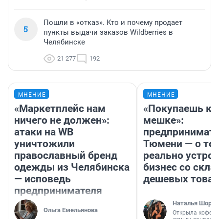
Пошли в «отказ». Кто и почему продает
5
пункты выдачи заказов Wildberries в
Челябинске
21 277
192
МНЕНИЕ
МНЕНИЕ
«Маркетплейс нам
«Покупаешь ко
ничего не должен»:
мешке»:
атаки на WB
предпринимате
уничтожили
Тюмени — о том
православный бренд
реально устро
одежды из Челябинска
бизнес со скл
— исповедь
дешевых това
предпринимателя
Наталья Шорох
Ольга Емельянова
Открыла кофейн