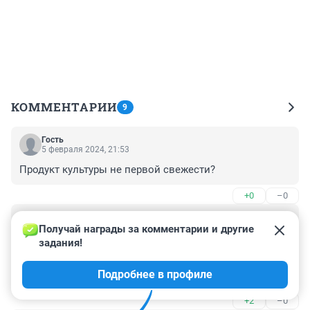
КОММЕНТАРИИ
9
Гость
5 февраля 2024, 21:53
Продукт культуры не первой свежести?
+0
–0
Гость
3 февраля 2024, 15:56
Получай награды за комментарии и другие 
задания!
"Я талантлив - остальные бездари". Всё, что я понял 
из этих длинных оправданий.

Подробнее в профиле
А зачем таланту оправдываться?
+2
–0