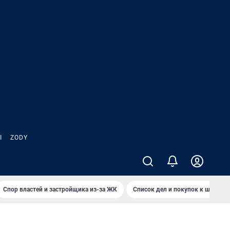
Ы
ZODY
Спор властей и застройщика из-за ЖК
Список дел и покупок к школе