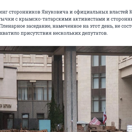
инг сторонников Януковича и официальных властей
отивостояние достигает своего пика и в конце концов
стычки с крымско-татарскими активистами и сторон
мене власти. 22 февраля Виктор Янукович
заявляет о
Пленарное заседание, намеченное на этот день, не сос
ном перевороте
. Верховная рада Украины принимает
 хватило присутствия нескольких депутатов.
е, в котором говорится, что он «неконституционным 
лся от осуществления конституционных полномочий»
о этого спикер парламента АРК Владимир Константино
чается с депутатами российской Госдумы.
 может отделиться от Украины в случае серьезной
ии ситуации в стране, и подобное развитие событий с
сли страна развалится, —
говорит
Константинов.