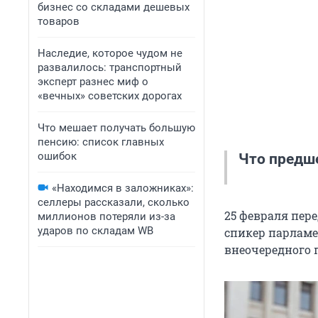
бизнес со складами дешевых
товаров
Наследие, которое чудом не
развалилось: транспортный
эксперт разнес миф о
«вечных» советских дорогах
Что мешает получать большую
пенсию: список главных
ошибок
Что предш
«Находимся в заложниках»:
селлеры рассказали, сколько
В 2013 году
25 февраля пер
миллионов потеряли из-за
соглашения о
ударов по складам WB
спикер парламе
велись с 200
внеочередного 
аспектов, ка
официальные 
говорили о т
отношений, в