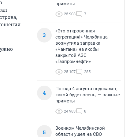
о
приметы
тал
25 903
7
строва,
тношения
«Это откровенная
3
сегрегация!» Челябинца
возмутила заправка
нужно
«Чангана» на якобы
закрытой АЗС
«Газпромнефти»
25 107
285
Погода 4 августа подскажет,
4
какой будет осень, — важные
приметы
24 983
8
Военком Челябинской
5
области ушел на СВО