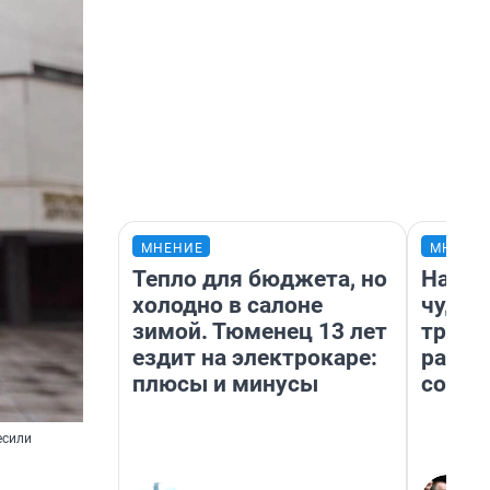
гация
ий край
,
нь».
 и
резидент
МНЕНИЕ
МНЕНИ
готовку.
Тепло для бюджета, но
Насле
отеста,
холодно в салоне
чудом
я
зимой. Тюменец 13 лет
транс
ездит на электрокаре:
разне
плюсы и минусы
совет
еве по-
других —
есили
амент