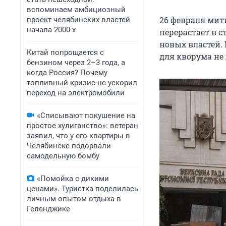
вспоминаем амбициозный
26 февраля мит
В феврале пр
проект челябинских властей
начала 2000-х
перерастает в 
приводит к с
новых властей. 
государствен
Китай попрощается с
для кворума не
постановлени
бензином через 2–3 года, а
самоустрани
когда Россия? Почему
топливный кризис не ускорил
переход на электромобили
За два дня д
«Списывают покушение на
Москве встре
простое хулиганство»: ветеран
заявил, что у его квартиры в
Челябинске подорвали
— Полуостров
самодельную бомбу
дестабилизац
возможным, е
«Помойка с дикими
ценами». Туристка поделилась
личным опытом отдыха в
Геленджике