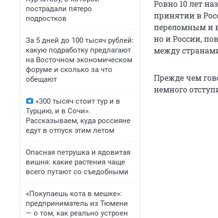
Ровно 10 лет на
пострадали пятеро
принятии в Рос
подростков
переломным и в
но и России, п
За 5 дней до 100 тысяч рублей:
между странами
какую подработку предлагают
на Восточном экономическом
форуме и сколько за что
Прежде чем гово
обещают
немного отступи
«300 тысяч стоит тур и в
Турцию, и в Сочи».
Рассказываем, куда россияне
едут в отпуск этим летом
Опасная петрушка и ядовитая
вишня: какие растения чаще
всего путают со съедобными
«Покупаешь кота в мешке»:
предприниматель из Тюмени
— о том, как реально устроен