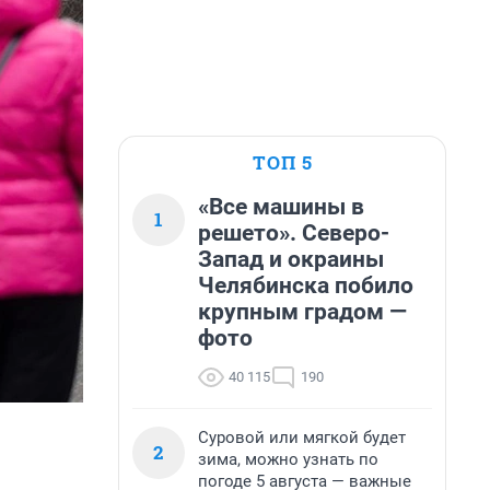
ТОП 5
«Все машины в
1
решето». Северо-
Запад и окраины
Челябинска побило
крупным градом —
фото
40 115
190
Суровой или мягкой будет
2
зима, можно узнать по
погоде 5 августа — важные