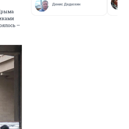
Денис Дедюхин
 Крыма
никами
тоялось —
образом
.
в в
танет