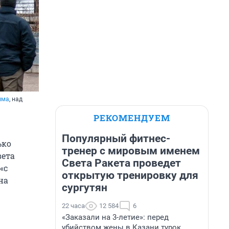
ыма
, над
РЕКОМЕНДУЕМ
Популярный фитнес-
ько
тренер с мировым именем
вета
Света Ракета проведет
«с
открытую тренировку для
на
сургутян
22 часа
12 584
6
«Заказали на 3-летие»: перед
убийством жены в Казани турок