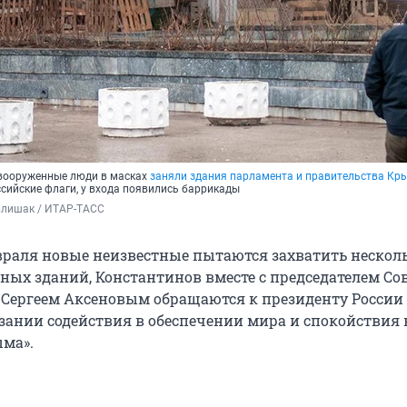
 вооруженные люди в масках
заняли здания парламента и правительства Кр
сийские флаги, у входа появились баррикады
влишак / ИТАР-ТАСС
евраля новые неизвестные пытаются захватить нескол
ных зданий, Константинов вместе с председателем Со
Сергеем Аксеновым обращаются к президенту России 
азании содействия в обеспечении мира и спокойствия 
ма».