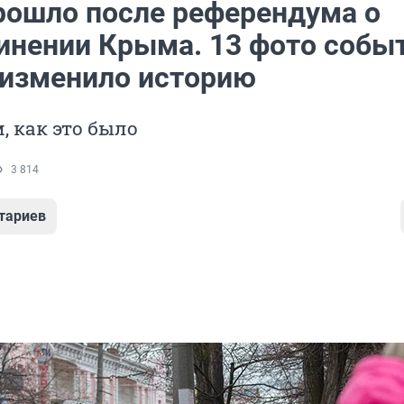
прошло после референдума о
инении Крыма. 13 фото событ
 изменило историю
 как это было
3 814
тариев