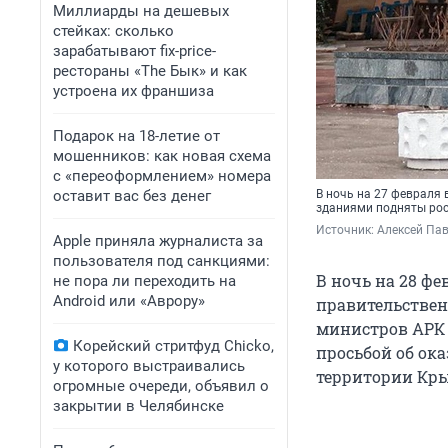
Миллиарды на дешевых
стейках: сколько
зарабатывают fix-price-
рестораны «The Бык» и как
устроена их франшиза
Подарок на 18-летие от
мошенников: как новая схема
с «переоформлением» номера
оставит вас без денег
В ночь на 27 февраля
зданиями подняты рос
Источник: 
Алексей Па
Apple приняла журналиста за
пользователя под санкциями:
В ночь на 28 ф
не пора ли переходить на
Android или «Аврору»
правительствен
министров АРК 
Корейский стритфуд Chicko,
просьбой об ок
у которого выстраивались
территории Кры
огромные очереди, объявил о
закрытии в Челябинске