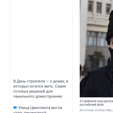
Параллельно 
Верховной ра
там обсуждаю
Предполагает
способствов
За несколько
Украины Викт
Оппозиция с 
после их раз
массовыми и
В День строителя — о домах, в
которых хочется жить. Серия
готовых решений для
Официальные 
панельного домостроения
разному. В о
25 февраля над центр
обвиняют ее 
российский флаг
Улица Цвиллинга могла
последовател
Источник: 
Kristian Ma
стать пешеходной: