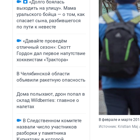
«Долго боялась
выходить на улицу». Мама
уральского бойца — о том, как
спасает сына, разбившегося
по пути к невесте
«Давайте проведём
отличный сезон»: Скотт
Гордон дал первое напутствие
хоккеистам «Трактора»
В Челябинской области
объявили ракетную опасность
Дома полыхают, дрон попал в
склад Wildberries: главное о
налетах
В феврале и марте 20
В Следственном комитете
назвали число участников
Источник: 
Kristian Ma
разборки у памятника
Курчатову, в которой