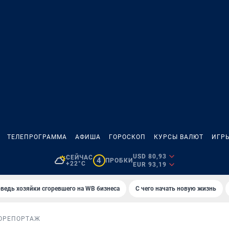
ТЕЛЕПРОГРАММА
АФИША
ГОРОСКОП
КУРСЫ ВАЛЮТ
ИГР
USD 80,93
СЕЙЧАС
4
ПРОБКИ
+22°C
EUR 93,19
ведь хозяйки сгоревшего на WB бизнеса
С чего начать новую жизнь
ОРЕПОРТАЖ