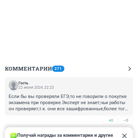
КОММЕНТАРИИ
271
Гость
22 июня 2024, 22:23
Если бы вы проверяли ЕГЭ,то не говорили о покупке 
экзамена при проверке.Эксперт не знает,чьи работы 
он проверяет,т.к. они все зашифрованные,более того 
часто бывает перекрестная проверка(работы из 
+0
–0
одного города отправляются на проверку в другой)
Гость
7 июня 2024, 14:07
Получай награды за комментарии и другие 