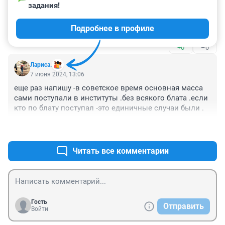
задания!
Самая главная новость , что в Ленинграде на 
экономическом форуме выступят наш шеф и 
Подробнее в профиле
Караганов ( назову его журналистом ) .
+0
–0
Лариса.
7 июня 2024, 13:06
еще раз напишу -в советское время основная масса 
сами поступали в институты .без всякого блата .если 
кто по блату поступал -это единичные случаи были .
+0
–0
Читать все комментарии
Гость
Отправить
Войти