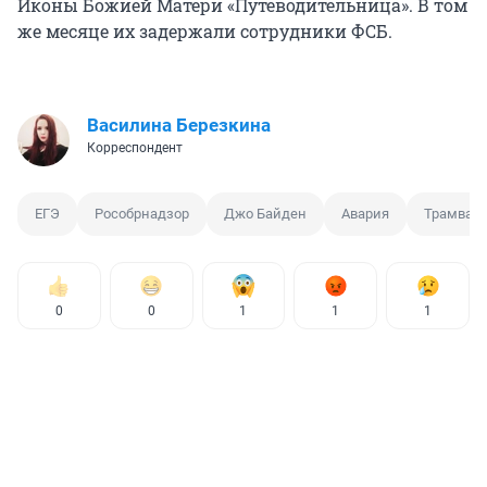
Иконы Божией Матери «Путеводительница». В том
же месяце их задержали сотрудники ФСБ.
Василина Березкина
Корреспондент
ЕГЭ
Рособрнадзор
Джо Байден
Авария
Трамвай
0
0
1
1
1