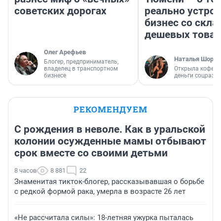
советских дорогах
реально устро
бизнес со скл
дешевых това
Олег Арефьев
Наталья Шорох
Блогер, предприниматель,
владелец в транспортном
Открыла кофейн
бизнесе
деньги соцразв
РЕКОМЕНДУЕМ
С рождения в неволе. Как в уральской
колонии осужденные мамы отбывают
срок вместе со своими детьми
8 часов
8 881
22
Знаменитая тикток-блогер, рассказывавшая о борьбе
с редкой формой рака, умерла в возрасте 26 лет
«Не рассчитала силы»: 18-летняя ужурка пыталась