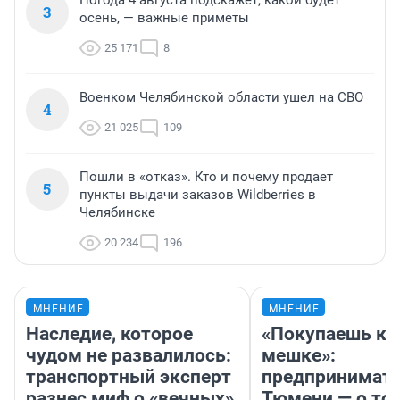
Погода 4 августа подскажет, какой будет
3
осень, — важные приметы
25 171
8
Военком Челябинской области ушел на СВО
4
21 025
109
Пошли в «отказ». Кто и почему продает
5
пункты выдачи заказов Wildberries в
Челябинске
20 234
196
МНЕНИЕ
МНЕНИЕ
Наследие, которое
«Покупаешь ко
чудом не развалилось:
мешке»:
транспортный эксперт
предпринимате
разнес миф о «вечных»
Тюмени — о том