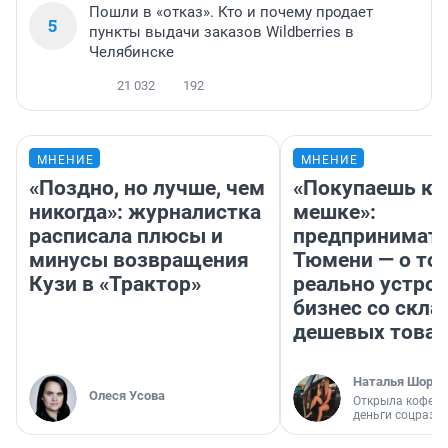
Пошли в «отказ». Кто и почему продает
5
пункты выдачи заказов Wildberries в
Челябинске
21 032
192
МНЕНИЕ
МНЕНИЕ
«Поздно, но лучше, чем
«Покупаешь ко
никогда»: журналистка
мешке»:
расписала плюсы и
предпринимате
минусы возвращения
Тюмени — о том
Кузи в «Трактор»
реально устро
бизнес со скл
дешевых това
Наталья Шорох
Олеся Усова
Открыла кофейн
деньги соцразв