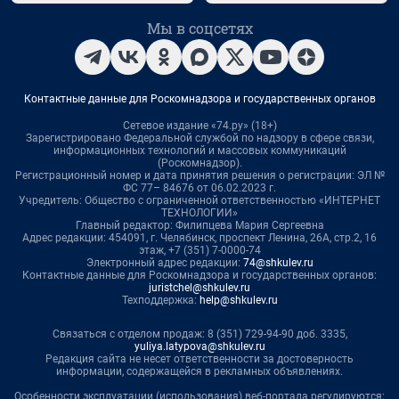
Мы в соцсетях
Контактные данные для Роскомнадзора и государственных органов
Сетевое издание «74.ру» (18+)
Зарегистрировано Федеральной службой по надзору в сфере связи,
информационных технологий и массовых коммуникаций
(Роскомнадзор).
Регистрационный номер и дата принятия решения о регистрации: ЭЛ №
ФС 77– 84676 от 06.02.2023 г.
Учредитель: Общество с ограниченной ответственностью «ИНТЕРНЕТ
ТЕХНОЛОГИИ»
Главный редактор: Филипцева Мария Сергеевна
Адрес редакции: 454091, г. Челябинск, проспект Ленина, 26А, стр.2, 16
этаж, +7 (351) 7-0000-74
Электронный адрес редакции:
74@shkulev.ru
Контактные данные для Роскомнадзора и государственных органов:
juristchel@shkulev.ru
Техподдержка:
help@shkulev.ru
Связаться с отделом продаж: 8 (351) 729-94-90 доб. 3335,
yuliya.latypova@shkulev.ru
Редакция сайта не несет ответственности за достоверность
информации, содержащейся в рекламных объявлениях.
Особенности эксплуатации (использования) веб-портала регулируются: