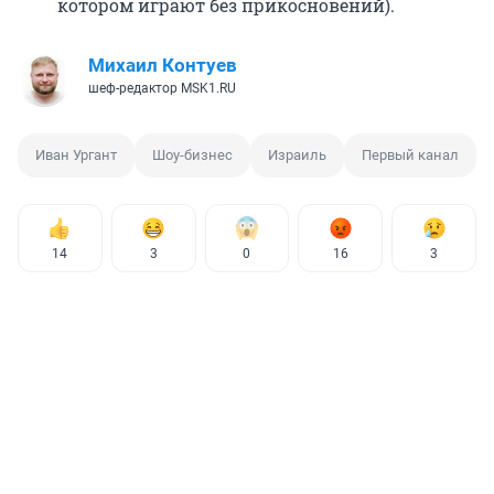
котором играют без прикосновений).
Михаил Контуев
шеф-редактор MSK1.RU
Иван Ургант
Шоу-бизнес
Израиль
Первый канал
14
3
0
16
3