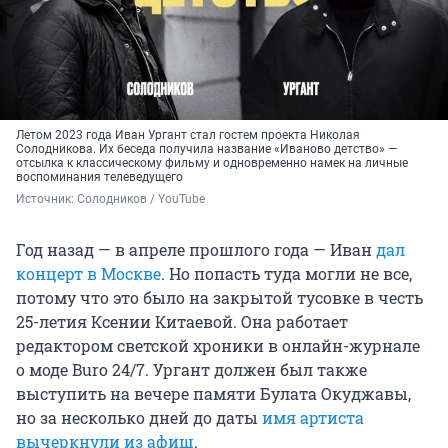
Летом 2023 года Иван Ургант стал гостем проекта Николая
Солодникова. Их беседа получила название «Иваново детство» —
отсылка к классическому фильму и одновременно намек на личные
воспоминания телеведущего
Источник: 
Солодников / YouTube
Год назад — в апреле прошлого года — Иван
дал
концерт в Москве
. Но попасть туда могли не все,
потому что это было на закрытой тусовке в честь
25-летия Ксении Китаевой. Она работает
редактором светской хроники в онлайн-журнале
о моде Buro 24/7. Ургант должен был также
выступить на вечере памяти Булата Окуджавы,
но за несколько дней до даты
имя артиста
вычеркнули из афиш
.