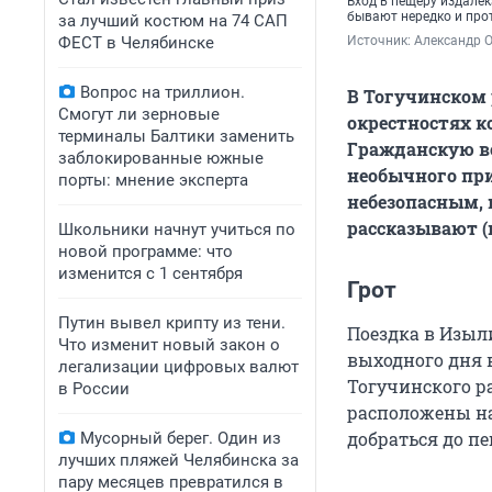
Вход в пещеру издалек
бывают нередко и про
за лучший костюм на 74 САП
ФЕСТ в Челябинске
Источник: 
Александр О
Вопрос на триллион.
В Тогучинском 
Смогут ли зерновые
окрестностях к
терминалы Балтики заменить
Гражданскую во
заблокированные южные
необычного при
порты: мнение эксперта
небезопасным, 
рассказывают (
Школьники начнут учиться по
новой программе: что
изменится с 1 сентября
Грот
Путин вывел крипту из тени.
Поездка в Изыл
Что изменит новый закон о
выходного дня 
легализации цифровых валют
Тогучинского р
в России
расположены на 
добраться до п
Мусорный берег. Один из
лучших пляжей Челябинска за
пару месяцев превратился в