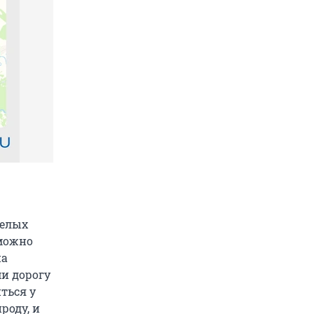
белых
 можно
на
и дорогу
ться у
роду, и