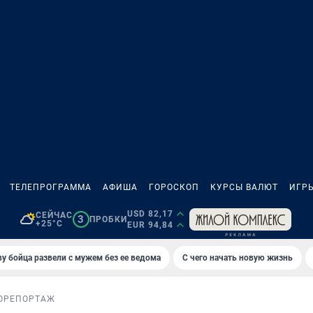
ТЕЛЕПРОГРАММА
АФИША
ГОРОСКОП
КУРСЫ ВАЛЮТ
ИГР
USD 82,17
СЕЙЧАС
3
ПРОБКИ
+25°C
EUR 94,84
у бойца развели с мужем без ее ведома
С чего начать новую жизнь
ОРЕПОРТАЖ