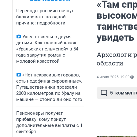
«Там спр
Переводы россиян начнут
высоком
блокировать по одной
причине: подробности
таинств
увидеть
Ушел от жены с двумя
детьми. Как главный качок
«Уральских пельменей» в 54
Археологи р
года закрутил роман с
молодой красоткой
области
«Нет некрасивых городов,
4 июля 2025, 19:00
есть недофинансированные».
Путешественники проехали
5
коммент
2000 километров по Уралу на
машине — стоило ли оно того
Пенсионеры получат
прибавку: кому придут
дополнительные выплаты с 1
сентября