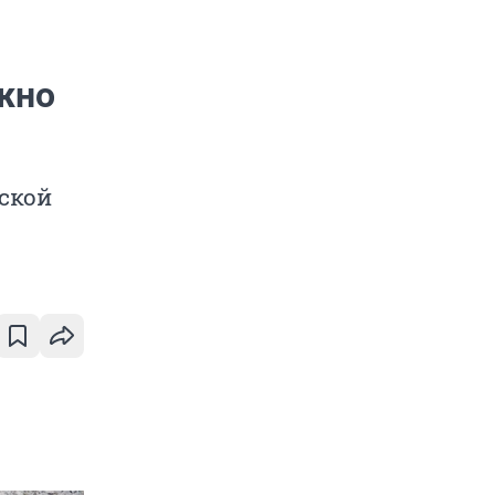
жно
ской