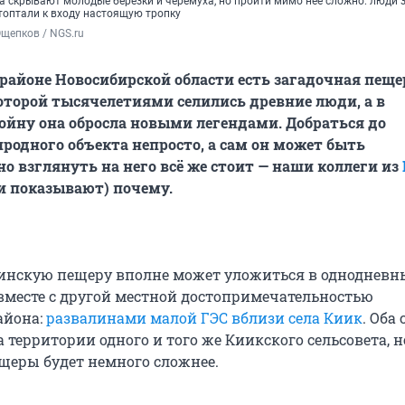
а скрывают молодые березки и черемуха, но пройти мимо нее сложно: люди 
топтали к входу настоящую тропку
щепков / NGS.ru
районе Новосибирской области есть загадочная пещер
оторой тысячелетиями селились древние люди, а в
йну она обросла новыми легендами. Добраться до
родного объекта непросто, а сам он может быть
но взглянуть на него всё же стоит — наши коллеги из
и показывают) почему.
инскую пещеру вполне может уложиться в однодневн
вместе с другой местной достопримечательностью
айона:
развалинами малой ГЭС вблизи села Киик
. Оба 
территории одного и того же Киикского сельсовета, н
ещеры будет немного сложнее.