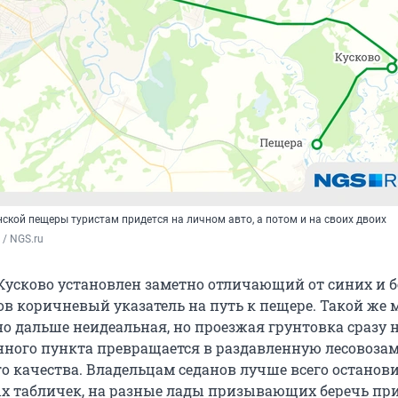
ской пещеры туристам придется на личном авто, а потом и на своих двоих
/ NGS.ru
 Кусково установлен заметно отличающий от синих и 
в коричневый указатель на путь к пещере. Такой же
 но дальше неидеальная, но проезжая грунтовка сразу 
нного пункта превращается в раздавленную лесовозам
го качества. Владельцам седанов лучше всего останови
 табличек, на разные лады призывающих беречь при