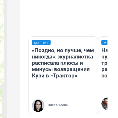
МНЕНИЕ
МНЕНИ
«Поздно, но лучше, чем
Насле
никогда»: журналистка
чудом
расписала плюсы и
транс
минусы возвращения
разне
Кузи в «Трактор»
совет
Олеся Усова