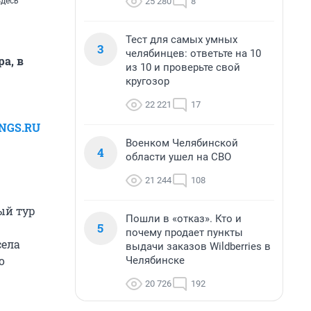
25 280
8
здесь
Тест для самых умных
3
челябинцев: ответьте на 10
а, в
из 10 и проверьте свой
кругозор
22 221
17
NGS.RU
Военком Челябинской
4
области ушел на СВО
21 244
108
ый тур
Пошли в «отказ». Кто и
5
почему продает пункты
села
выдачи заказов Wildberries в
о
Челябинске
20 726
192