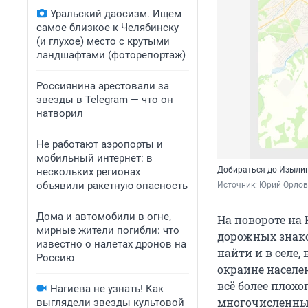
Уральский даосизм. Ищем
самое близкое к Челябинску
(и глухое) место с крутыми
ландшафтами (фоторепортаж)
Россиянина арестовали за
звезды в Telegram — что он
натворил
Не работают аэропорты и
мобильный интернет: в
Добираться до Изылин
нескольких регионах
объявили ракетную опасность
Источник: 
Юрий Орлов 
Дома и автомобили в огне,
На повороте на
мирные жители погибли: что
дорожных знако
известно о налетах дронов на
найти и в селе,
Россию
окраине населе
всё более плохо
Нагиева не узнать! Как
многочисленных
выглядели звезды культовой