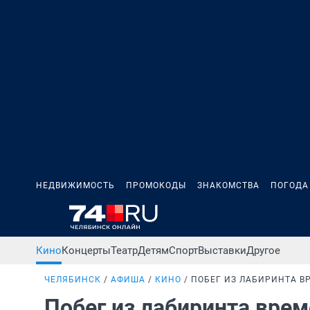
НЕДВИЖИМОСТЬ
ПРОМОКОДЫ
ЗНАКОМСТВА
ПОГОДА
Кино
Концерты
Театр
Детям
Спорт
Выставки
Другое
ЧЕЛЯБИНСК
АФИША
КИНО
ПОБЕГ ИЗ ЛАБИРИНТА В
Побег из лабиринта вре