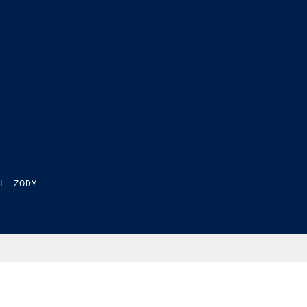
Ы
ZODY