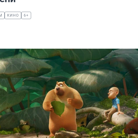
М
КИНО
6+