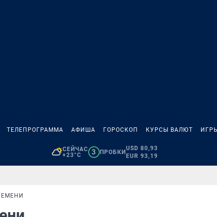
ТЕЛЕПРОГРАММА
АФИША
ГОРОСКОП
КУРСЫ ВАЛЮТ
ИГР
USD 80,93
СЕЙЧАС
3
ПРОБКИ
+23°C
EUR 93,19
РЕМЕНИ
мени