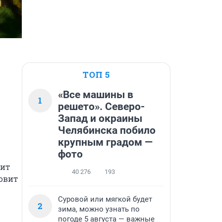
ТОП 5
«Все машины в
1
решето». Северо-
Запад и окраины
Челябинска побило
крупным градом —
фото
ит 
40 276
193
овит 
Суровой или мягкой будет
2
зима, можно узнать по
погоде 5 августа — важные