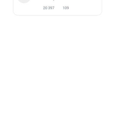
20 397
109