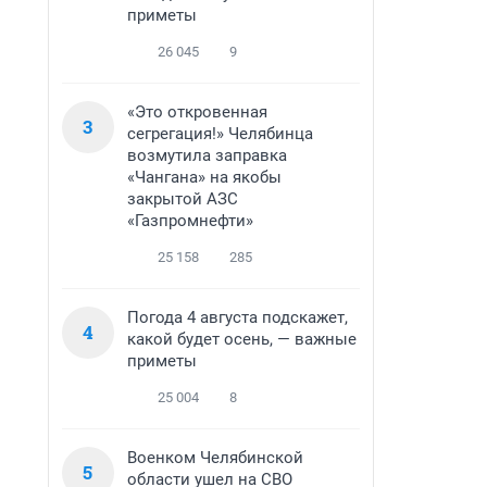
приметы
26 045
9
«Это откровенная
3
сегрегация!» Челябинца
возмутила заправка
«Чангана» на якобы
закрытой АЗС
«Газпромнефти»
25 158
285
Погода 4 августа подскажет,
4
какой будет осень, — важные
приметы
25 004
8
Военком Челябинской
5
области ушел на СВО