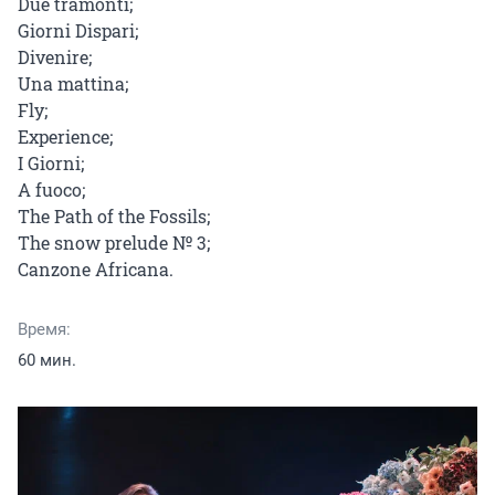
Due tramonti;

Giorni Dispari;

Divenire;

Una mattina;

Fly;

Experience;

I Giorni;

A fuoco;

The Path of the Fossils;

The snow prelude № 3;

Canzone Africana.
Время:
60 мин.