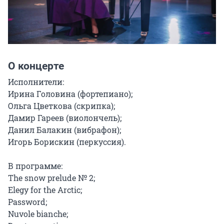
О концерте
Исполнители:

Ирина Головина (фортепиано);

Ольга Цветкова (скрипка);

Дамир Гареев (виолончель);

Данил Балакин (вибрафон);

Игорь Борискин (перкуссия).

В программе:

The snow prelude № 2;

Elegy for the Arctic;

Password;

Nuvole bianche;
