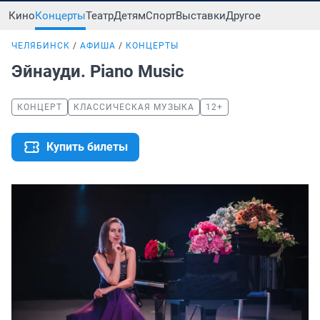
Кино
Концерты
Театр
Детям
Спорт
Выставки
Другое
ЧЕЛЯБИНСК
АФИША
КОНЦЕРТЫ
Эйнауди. Piano Music
КОНЦЕРТ
КЛАССИЧЕСКАЯ МУЗЫКА
12+
Купить билеты