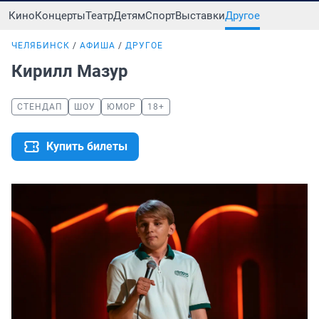
Кино
Концерты
Театр
Детям
Спорт
Выставки
Другое
ЧЕЛЯБИНСК
АФИША
ДРУГОЕ
Кирилл Мазур
СТЕНДАП
ШОУ
ЮМОР
18+
Купить билеты