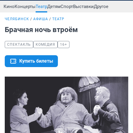
Кино
Концерты
Театр
Детям
Спорт
Выставки
Другое
ЧЕЛЯБИНСК
АФИША
ТЕАТР
Брачная ночь втроём
СПЕКТАКЛЬ
КОМЕДИЯ
16+
Купить билеты