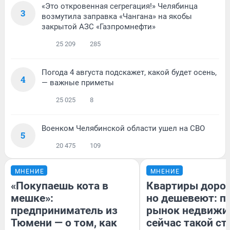
«Это откровенная сегрегация!» Челябинца
3
возмутила заправка «Чангана» на якобы
закрытой АЗС «Газпромнефти»
25 209
285
Погода 4 августа подскажет, какой будет осень,
4
— важные приметы
25 025
8
Военком Челябинской области ушел на СВО
5
20 475
109
МНЕНИЕ
МНЕНИЕ
«Покупаешь кота в
Квартиры доро
мешке»:
но дешевеют: п
предприниматель из
рынок недвижи
Тюмени — о том, как
сейчас такой с